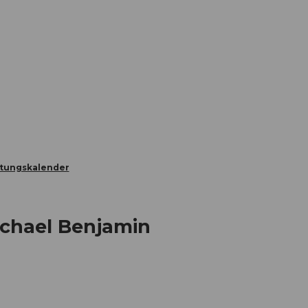
Informieren
Buchen
Business
W
ltungskalender
chael Benjamin