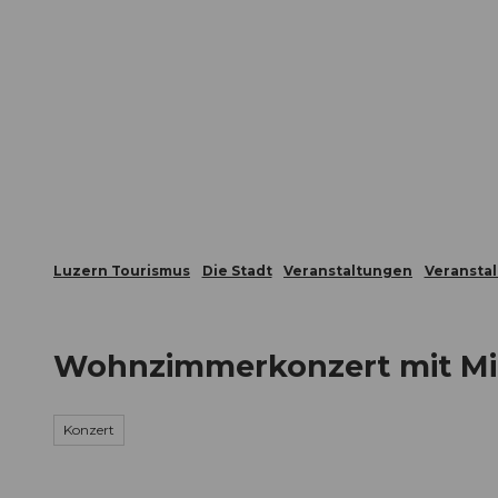
Z
ungen
Webcams
Gästekarte
u
m
Die Stadt
Die Erlebnisregion
I
n
h
a
l
t
Luzern Tourismus
Die Stadt
Veranstaltungen
Veransta
Wohnzimmerkonzert mit Mi
Konzert