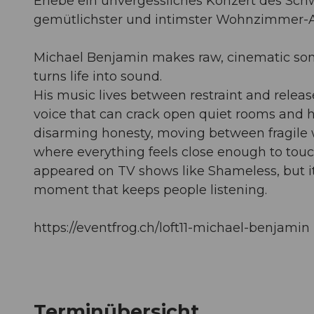
Erlebe ein unvergessliches Konzert des Sch
gemütlichster und intimster Wohnzimmer-
Michael Benjamin makes raw, cinematic song
turns life into sound.
His music lives between restraint and release
voice that can crack open quiet rooms and 
disarming honesty, moving between fragile w
where everything feels close enough to touch
appeared on TV shows like Shameless, but it’
moment that keeps people listening.
https://eventfrog.ch/loft11-michael-benjamin
Terminübersicht