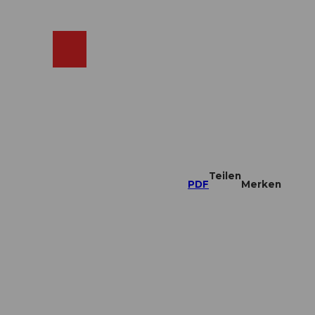
ebcams
Merkzettel
Suche
Shop
Teilen
PDF
Merken