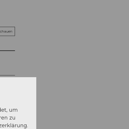
schauen
det, um
ren zu
zerklärung.