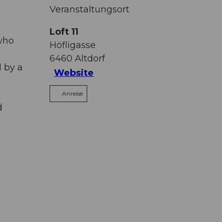
Veranstaltungsort
Loft 11
 who
Höfligasse
6460
Altdorf
d by a
Website
Anreise
d