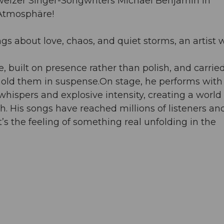
weizer Singer-Songwriters Michael Benjamin in
Atmosphäre!
s about love, chaos, and quiet storms, an artist
, built on presence rather than polish, and carrie
hold them in suspense.On stage, he performs with
hispers and explosive intensity, creating a world
. His songs have reached millions of listeners an
s the feeling of something real unfolding in the