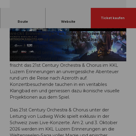
Ticket kaufen
Das 21st Century Orchestra & Chorus spielt die
Route
Website
einzigen zwei Live-Konzerte in der Schweiz und
weckt Erinnerungen an die Weltenseelen-Saga
© Guidle.com
© Guidle.com
voller Magie und epischer Klangwelten.
Generationen von Gamenden lieben World of
Warcraft® und seine packende Musik. Mit der
Konzertserie World of Warcraft®: 20 Years of Music
© Guidle.com
frischt das 21st Century Orchestra & Chorus im KKL
Luzern Erinnerungen an unvergessliche Abenteuer
rund um die Reise nach Azeroth auf.
Konzertbesuchende tauchen in ein veritables
Klangbad ein und geniessen dazu ikonische visuelle
Projektionen aus dem Spiel.
Das 21st Century Orchestra & Chorus unter der
Leitung von Ludwig Wicki spielt exklusiv in der
Schweiz zwei Live-Konzerte. Am 2. und 3. Oktober
2026 werden im KKL Luzern Erinnerungen an die
Weltenseelen-Saga voller Magie und epischer