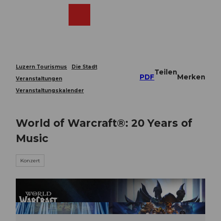
Z
u
Webcams
Merkzettel
Suche
Menü
Shop
m
I
n
h
a
Luzern Tourismus
Die Stadt
Teilen
l
PDF
Merken
Veranstaltungen
t
Veranstaltungskalender
World of Warcraft®: 20 Years of
Music
Konzert