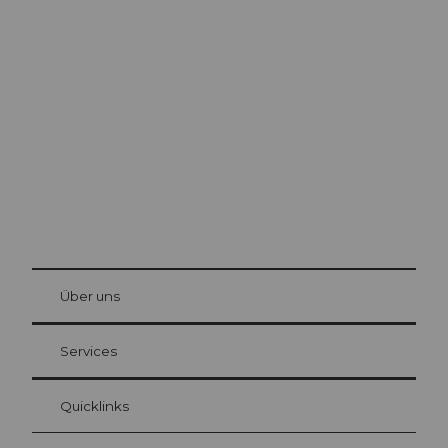
Ausflugstipps in
Luzern
Die Stadt. Der See. Die Berge.
© Be
at Bre
chbü
hl
Über uns
Gästekarte Luzern
Ihre Vorteile als Übernachtungsgast
Services
Quicklinks