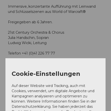
Immersive, konzertante Aufführung mit Leinwand
und Schlüsselszenen aus World of Warcraft®
Freigegeben ab 6 Jahren.
21st Century Orchestra & Chorus
Julia Handschin, Sopran
Ludwig Wicki, Leitung
Telefon +41 (0)41 226 77 77
Terminübersicht
Cookie-Einstellungen
Auf dieser Website wird Tracking, auch mit
Cookies, verwendet, um digitale Angebote und
Kampagnen analysieren und optimieren zu
Gut zu wissen
können. Weitere Informationen finden Sie in der
Datenschutzerklärung. Sie haben jederzeit das