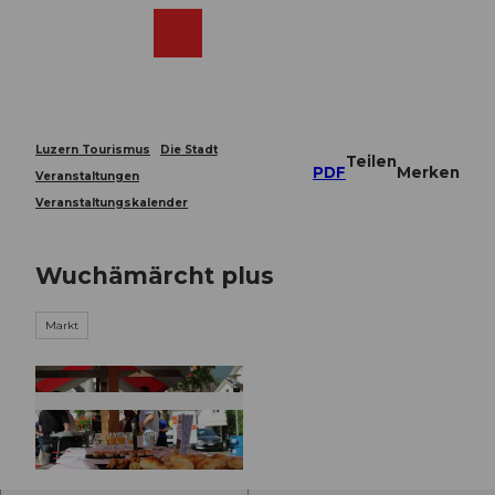
Z
u
Webcams
Merkzettel
Suche
Menü
Shop
m
I
n
h
a
Luzern Tourismus
Die Stadt
Teilen
l
PDF
Merken
Veranstaltungen
t
Veranstaltungskalender
Wuchämärcht plus
Markt
© Guidle.com