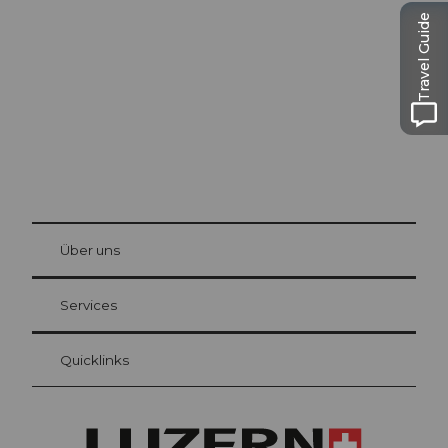
Luzern
Travel Guide
Die Stadt. Der See. Die Berge.
© Be
at Bre
chbü
hl
Über uns
Gästekarte Luzern
Ihre Vorteile als Übernachtungsgast
Services
Quicklinks