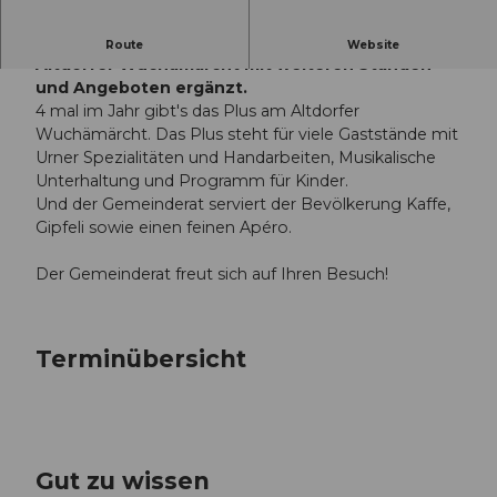
Am Wuchämärcht plus wird der reguläre
Route
Website
Altdorfer Wuchämärcht mit weiteren Ständen
und Angeboten ergänzt.
4 mal im Jahr gibt's das Plus am Altdorfer
Wuchämärcht. Das Plus steht für viele Gaststände mit
Urner Spezialitäten und Handarbeiten, Musikalische
Unterhaltung und Programm für Kinder.
Und der Gemeinderat serviert der Bevölkerung Kaffe,
Gipfeli sowie einen feinen Apéro.
Der Gemeinderat freut sich auf Ihren Besuch!
Terminübersicht
Gut zu wissen