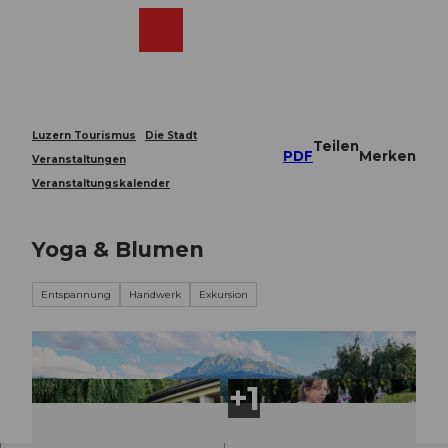
Z
u
Webcams
Merkzettel
Suche
Menü
Shop
m
I
n
h
a
Luzern Tourismus
Die Stadt
Teilen
l
PDF
Merken
Veranstaltungen
t
Veranstaltungskalender
Yoga & Blumen
Entspannung
Handwerk
Exkursion