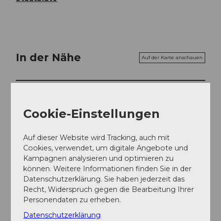
In der Nähe
Auf der Karte anschauen
Veranstaltung
Cookie-Einstellungen
Essen und Trinken
Auf dieser Website wird Tracking, auch mit
Cookies, verwendet, um digitale Angebote und
Kampagnen analysieren und optimieren zu
Veranstaltungsort
können. Weitere Informationen finden Sie in der
Datenschutzerklärung. Sie haben jederzeit das
Altes Krematorium
Recht, Widerspruch gegen die Bearbeitung Ihrer
Ibachstrasse
Personendaten zu erheben.
6004
Luzern
Datenschutzerklärung
Website