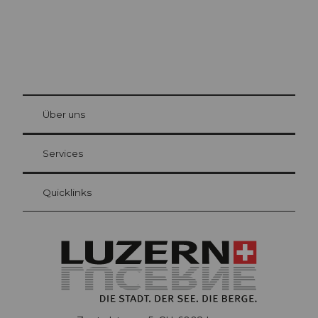
© Be
at Bre
chbü
hl
Über uns
Gästekarte Luzern
Ihre Vorteile als Übernachtungsgast
Services
Quicklinks