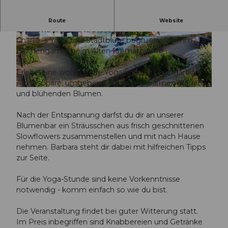
60 Minuten Slow Flow Yoga mit Charlie´s Yoga
Route
Website
Blumenbar von Stadtblüte
Charlie´s Yoga und Stadtblüte begrüssen dich im
© Guidle.com
© Guidle.com
Blumengarten beim Alten Krematorium.
Erlebe eine wohltuende Yogaeinheit in einzigartiger
Atmosphäre, umgeben von sonnenwarmen Mauern
© Guidle.com
und blühenden Blumen.
Nach der Entspannung darfst du dir an unserer
Blumenbar ein Sträusschen aus frisch geschnittenen
Slowflowers zusammenstellen und mit nach Hause
nehmen. Barbara steht dir dabei mit hilfreichen Tipps
zur Seite.
Für die Yoga-Stunde sind keine Vorkenntnisse
notwendig - komm einfach so wie du bist.
Die Veranstaltung findet bei guter Witterung statt.
Im Preis inbegriffen sind Knabbereien und Getränke