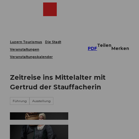
Z
u
Webcams
Merkzettel
Suche
Menü
Shop
m
I
n
h
a
Luzern Tourismus
Die Stadt
Teilen
l
PDF
Merken
Veranstaltungen
t
Veranstaltungskalender
Zeitreise ins Mittelalter mit
Gertrud der Stauffacherin
Führung
Ausstellung