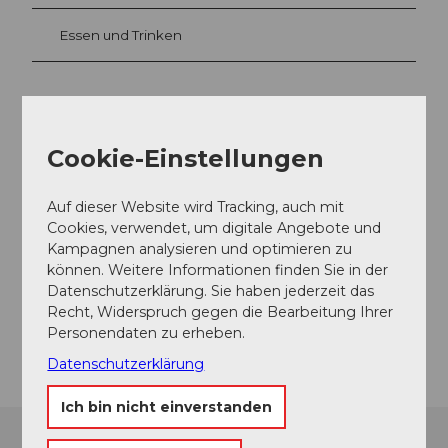
Essen und Trinken
Veranstaltungsort
Cookie-Einstellungen
Forum Schweizer Geschichte Schwyz
Zeughausstrasse 5
6430
Schwyz
Auf dieser Website wird Tracking, auch mit
Cookies, verwendet, um digitale Angebote und
+41 41 819 60 11
Kampagnen analysieren und optimieren zu
ForumSchwyz@nationalmuseum.ch
können. Weitere Informationen finden Sie in der
Datenschutzerklärung. Sie haben jederzeit das
Website
Recht, Widerspruch gegen die Bearbeitung Ihrer
Anreise
Personendaten zu erheben.
Datenschutzerklärung
Ich bin nicht einverstanden