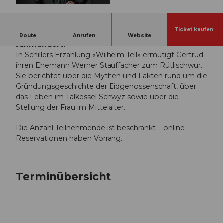
© Guidle.com
Ticket kaufen
Frau des Landammanns Stauffacher, 13.
Route
Anrufen
Website
Jahrhundert.
In Schillers Erzählung «Wilhelm Tell» ermutigt Gertrud
ihren Ehemann Werner Stauffacher zum Rütlischwur.
Sie berichtet über die Mythen und Fakten rund um die
Gründungsgeschichte der Eidgenossenschaft, über
das Leben im Talkessel Schwyz sowie über die
Stellung der Frau im Mittelalter.
Die Anzahl Teilnehmende ist beschränkt – online
Reservationen haben Vorrang.
Terminübersicht