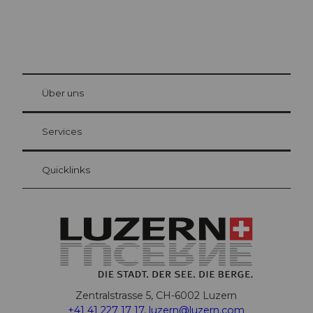
© Be
at Bre
chbü
hl
Über uns
Gästekarte Luzern
Ihre Vorteile als Übernachtungsgast
Services
Quicklinks
Zentralstrasse 5, CH-6002 Luzern
+41 41 227 17 17
,
luzern@luzern.com