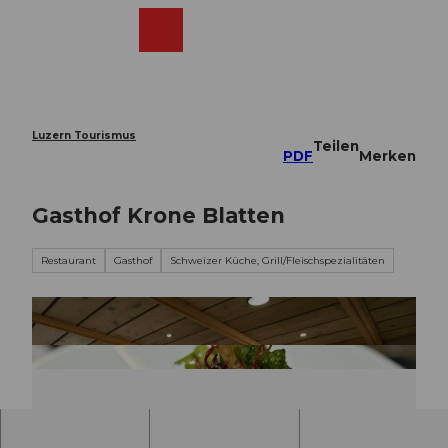
Z
u
Webcams
Merkzettel
Suche
Menü
Shop
m
I
n
h
a
Luzern Tourismus
Teilen
l
PDF
Merken
t
Gasthof Krone Blatten
Restaurant
Gasthof
Schweizer Küche, Grill/Fleischspezialitäten