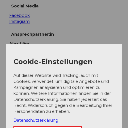
Social Media
Facebook
Instagram
Ansprechpartner:in
Alex Löw
Adresse
Cookie-Einstellungen
Krone Blatten
Kantonsstrasse
Auf dieser Website wird Tracking, auch mit
6102
Malters
Cookies, verwendet, um digitale Angebote und
+41 (0)41 498 07 07
Kampagnen analysieren und optimieren zu
können. Weitere Informationen finden Sie in der
info@tailormade-hotels.com
Datenschutzerklärung. Sie haben jederzeit das
Website
Recht, Widerspruch gegen die Bearbeitung Ihrer
Personendaten zu erheben.
Facebook
Datenschutzerklärung
Instagram
Anreise