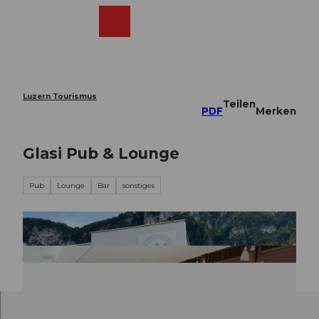
Z
u
Webcams
Merkzettel
Suche
Menü
Shop
m
I
n
h
a
Luzern Tourismus
Teilen
l
PDF
Merken
t
Glasi Pub & Lounge
Pub
Lounge
Bar
sonstiges