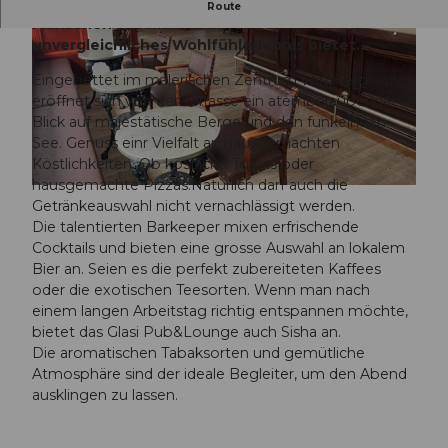
Das Glasi Pub & Lounge, der perfekte Ort, der
Route
Menschen zusammenführt und ein
unvergleichliches Wohlfühlerlebnis bietet.
Eingebettet im malerischen Zentrum von Hergiswil,
eröffnet sich von der Terrasse ein atemberaubender
Blick auf majestätische Berge und den funkelnden
See. Genuss einr Vielfalt an hausgemachten
© Nidwalden Tourismus |
CC-BY-NC-ND
Köstlichkeiten. Ob köstliche Toasts oder
hausgemachte Pizzas.Natürlich darf auch die
© Nidwalden Tourismus |
CC-BY-NC-ND
Getränkeauswahl nicht vernachlässigt werden.
Die talentierten Barkeeper mixen erfrischende
Cocktails und bieten eine grosse Auswahl an lokalem
Bier an. Seien es die perfekt zubereiteten Kaffees
oder die exotischen Teesorten. Wenn man nach
einem langen Arbeitstag richtig entspannen möchte,
bietet das Glasi Pub&Lounge auch Sisha an.
Die aromatischen Tabaksorten und gemütliche
Atmosphäre sind der ideale Begleiter, um den Abend
ausklingen zu lassen.