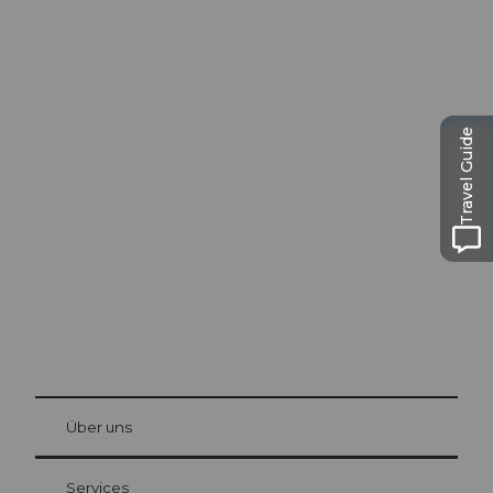
Travel Guide
Ausflugstipps in
Luzern
Die Stadt. Der See. Die Berge.
© Be
at Bre
chbü
hl
Über uns
Gästekarte Luzern
Ihre Vorteile als Übernachtungsgast
Services