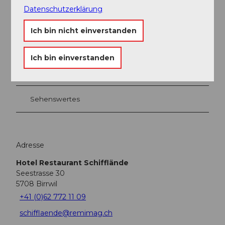
Datenschutzerklärung
Ich bin nicht einverstanden
In der Nähe
Auf der Karte anschauen
Ich bin einverstanden
Veranstaltung
Sehenswertes
Adresse
Hotel Restaurant Schifflände
Seestrasse 30
5708
Birrwil
+41 (0)62 772 11 09
schifflaende@remimag.ch