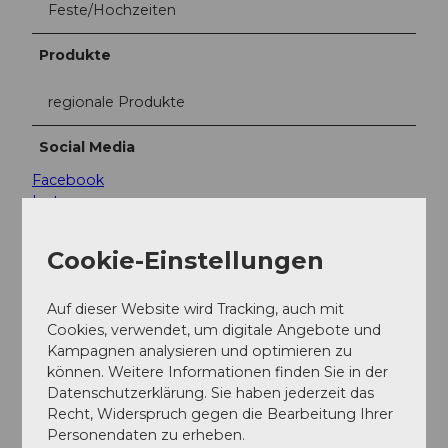
Feste/Hochzeiten
Produkte
regionale Produkte
Social Media
Facebook
Instagram
Weitere Infos
Cookie-Einstellungen
Eintrag zu Barrierefreiheit:
www.ginto.guide/entries/992d5932-758f-4114-a1f9-
Auf dieser Website wird Tracking, auch mit
4f5aded031ad
Cookies, verwendet, um digitale Angebote und
Kampagnen analysieren und optimieren zu
Ansprechpartner:in
können. Weitere Informationen finden Sie in der
Datenschutzerklärung. Sie haben jederzeit das
David Beutl
Recht, Widerspruch gegen die Bearbeitung Ihrer
Personendaten zu erheben.