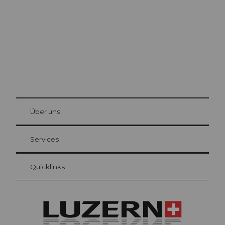
© Be
at Bre
chbü
hl
Über uns
Gästekarte Luzern
Ihre Vorteile als Übernachtungsgast
Services
Quicklinks