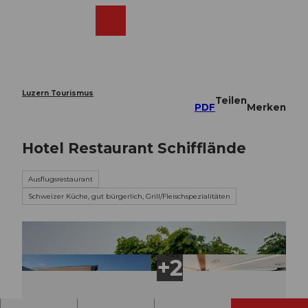
Z
u
Webcams
Merkzettel
Suche
Menü
Shop
m
I
n
h
a
Luzern Tourismus
Teilen
l
PDF
Merken
t
Hotel Restaurant Schifflände
Ausflugsrestaurant
Schweizer Küche, gut bürgerlich, Grill/Fleischspezialitäten