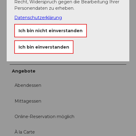
Recht, Widerspruch gegen die Bearbeitung Ihrer
Küchenzeiten
Personendaten zu erheben.
Datenschutzerklärung
Fremdsprachenkenntnisse
Deutsch
Ich bin nicht einverstanden
Internet
Ich bin einverstanden
Wlan (kostenlos)
Angebote
Abendessen
Mittagessen
Online-Reservation möglich
À la Carte