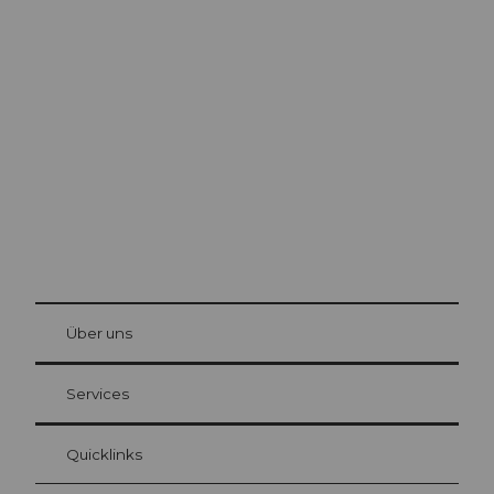
Ausflugstipps in
Luzern
Die Stadt. Der See. Die Berge.
© Be
at Bre
chbü
hl
Über uns
Gästekarte Luzern
Ihre Vorteile als Übernachtungsgast
Services
Quicklinks