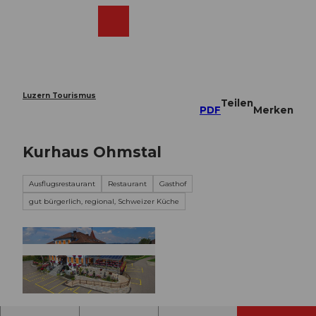
Z
u
Webcams
Merkzettel
Suche
Menü
Shop
m
I
n
h
a
Luzern Tourismus
Teilen
l
PDF
Merken
t
Kurhaus Ohmstal
Ausflugsrestaurant
Restaurant
Gasthof
gut bürgerlich, regional, Schweizer Küche
©
CC-BY-NC-ND