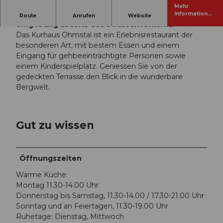
Mehr
Geniessen und entspannen in einer ländlichen
Informatione
Route
Anrufen
Website
n
Umgebung abseits des Strassenverkehrs.
Das Kurhaus Ohmstal ist ein Erlebnisrestaurant der
besonderen Art, mit bestem Essen und einem
Eingang für gehbeeinträchtigte Personen sowie
einem Kinderspielplatz. Geniessen Sie von der
gedeckten Terrasse den Blick in die wunderbare
Bergwelt.
Gut zu wissen
Öffnungszeiten
Warme Küche:
Montag 11.30-14.00 Uhr
Donnerstag bis Samstag, 11.30-14.00 / 17.30-21.00 Uhr
Sonntag und an Feiertagen, 11.30-19.00 Uhr
Ruhetage: Dienstag, Mittwoch