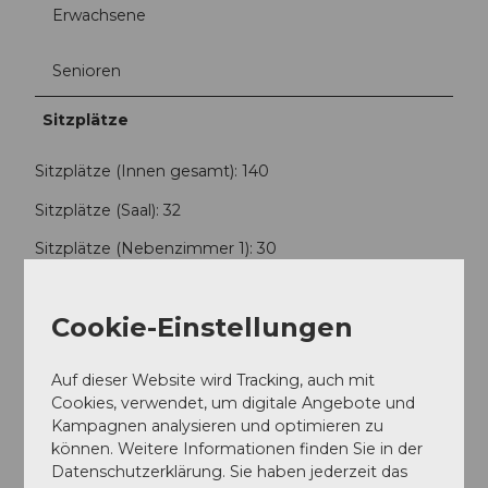
Erwachsene
Senioren
Sitzplätze
Sitzplätze (Innen gesamt): 140
Sitzplätze (Saal): 32
Sitzplätze (Nebenzimmer 1): 30
Sitzplätze (Nebenzimmer 2): 28
Cookie-Einstellungen
Sitzplätze (Nebenzimmer 3): 50
Sitzplätze (Terrasse): 60
Auf dieser Website wird Tracking, auch mit
Gaststube 30 Plätze, Stöbli 50 Plätze, Chällerstöbli 32
Cookies, verwendet, um digitale Angebote und
Plätze, Alphüttli 28 Plätze,
Kampagnen analysieren und optimieren zu
Terrasse 60 Plätze, Apérogärtli
können. Weitere Informationen finden Sie in der
Datenschutzerklärung. Sie haben jederzeit das