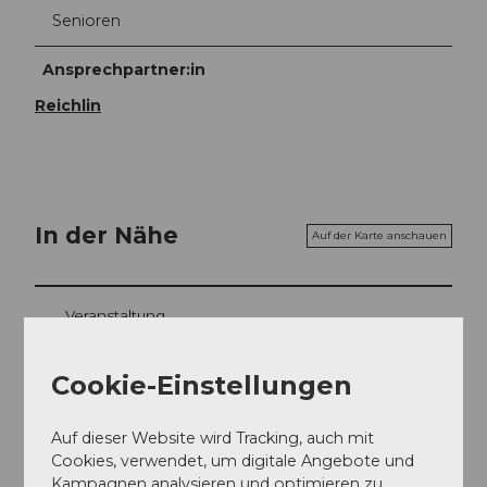
Senioren
Ansprechpartner:in
Reichlin
In der Nähe
Auf der Karte anschauen
Veranstaltung
Sehenswertes
Cookie-Einstellungen
Touren
Auf dieser Website wird Tracking, auch mit
Cookies, verwendet, um digitale Angebote und
Kampagnen analysieren und optimieren zu