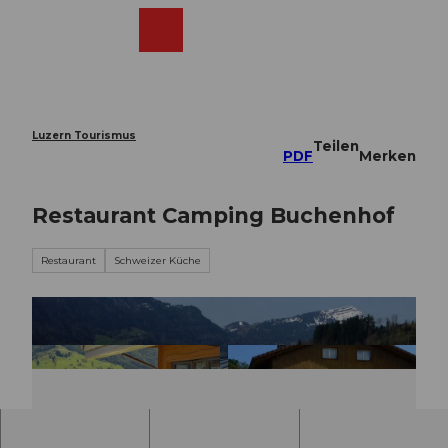
Z
u
Webcams
Merkzettel
Suche
Menü
Shop
m
I
n
h
a
Luzern Tourismus
Teilen
l
PDF
Merken
t
Restaurant Camping Buchenhof
Restaurant
Schweizer Küche