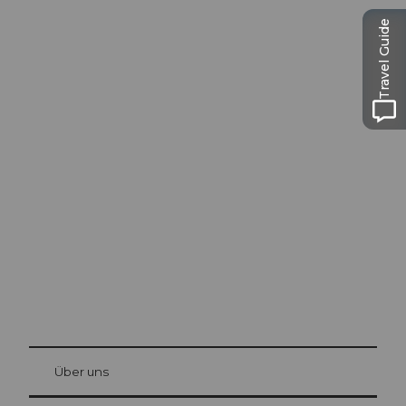
Travel Guide
Ausflugstipps in
Luzern
Die Stadt. Der See. Die Berge.
© Be
at Bre
chbü
hl
Über uns
Gästekarte Luzern