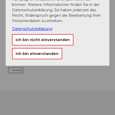
können. Weitere Informationen finden Sie in der
Datenschutzerklärung. Sie haben jederzeit das
Adresse
Recht, Widerspruch gegen die Bearbeitung Ihrer
Campingplatz Buchenhof
Personendaten zu erheben.
Buchenhof
Datenschutzerklärung
6422
Steinen
+41 (0)41 832 11 34
Ich bin nicht einverstanden
+41 79 797 96 65
info@camping-buchenhof.ch
Ich bin einverstanden
Website
Anreise