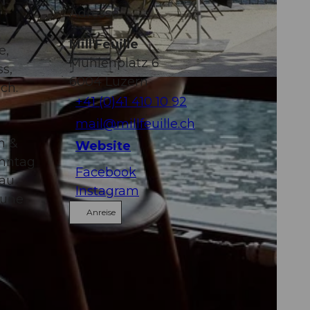
n
Adresse
Mill'Feuille
e,
Mühlenplatz 6
s,
6004
Luzern
ch.
+41 (0)41 410 10 92
mail@millfeuille.ch
h &
Website
onntag
Facebook
 au
Instagram
aune
Anreise