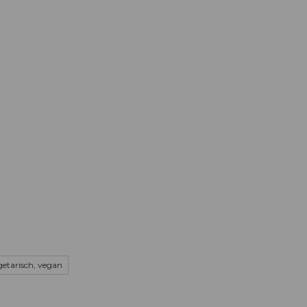
Informieren
Buchen
Business
W
getarisch, vegan