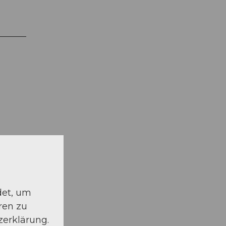
det, um
ren zu
zerklärung.