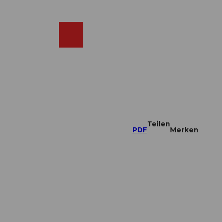
DE
ebcams
Merkzettel
Suche
Shop
Teilen
PDF
Merken