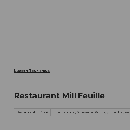
Z
ungen
Webcams
Gästekarte
u
m
Die Stadt
Die Erlebnisregion
I
n
h
a
l
t
Luzern Tourismus
Restaurant Mill'Feuille
Restaurant
Café
international, Schweizer Küche, glutenfrei, ve