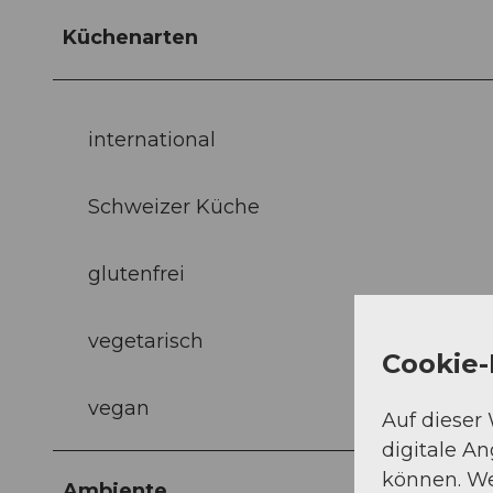
Küchenarten
international
Schweizer Küche
glutenfrei
vegetarisch
Cookie-
vegan
Auf dieser
digitale A
können. We
Ambiente