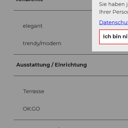
Sie haben 
Ihrer Pers
Datenschu
elegant
Ich bin n
trendy/modern
Ausstattung / Einrichtung
Terrasse
OK:GO