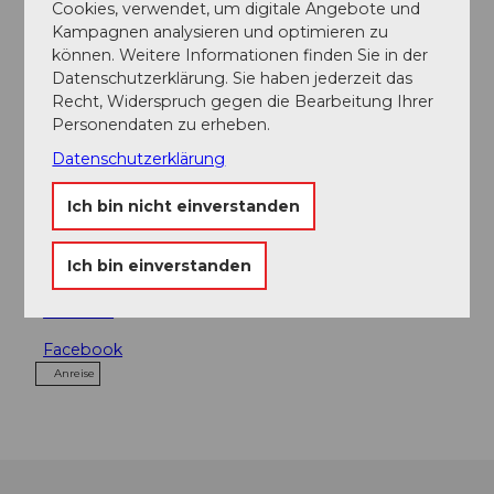
Cookies, verwendet, um digitale Angebote und
Touren
Kampagnen analysieren und optimieren zu
können. Weitere Informationen finden Sie in der
Datenschutzerklärung. Sie haben jederzeit das
Recht, Widerspruch gegen die Bearbeitung Ihrer
Personendaten zu erheben.
Adresse
Datenschutzerklärung
Restaurant & Pizzeria Zellfeld
Zellfeld 1
Ich bin nicht einverstanden
6214
Schenkon
+41 (0)41 911 06 04
Ich bin einverstanden
info@restaurant-zellfeld.ch
Website
Facebook
Anreise