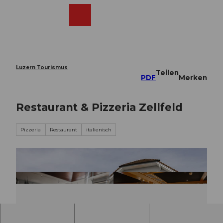
Z
u
Webcams
Merkzettel
Suche
Menü
Shop
m
I
n
h
a
Luzern Tourismus
Teilen
l
PDF
Merken
t
Restaurant & Pizzeria Zellfeld
Pizzeria
Restaurant
italienisch