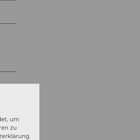
det, um
ren zu
zerklärung.