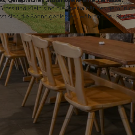
s, gemütliches Stübli sowie eine Terrasse.
ross und Klein sind die Spezialität des gemütlic
sst sich die Sonne geniessen, während der Blick a
© ZUERRER FOTOGRAFIE, STEFAN ZUERRER |
CC-B