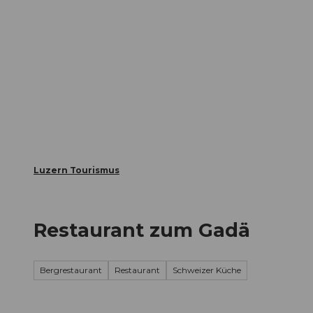
Z
ungen
Webcams
Gästekarte
u
m
Die Stadt
Die Erlebnisregion
I
n
h
a
l
t
Luzern Tourismus
Restaurant zum Gadä
Bergrestaurant
Restaurant
Schweizer Küche