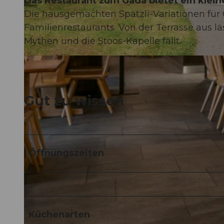
Das Restaurant zum Gadä bietet ein kleine
Die hausgemachten Spätzli-Variationen für G
Familienrestaurants. Von der Terrasse aus lä
Mythen und die Stoos-Kapelle fällt.
© Stoosbahnen AG |
CC-BY-NC-ND
Gut zu wissen
Öffnungszeiten
Küchenarten