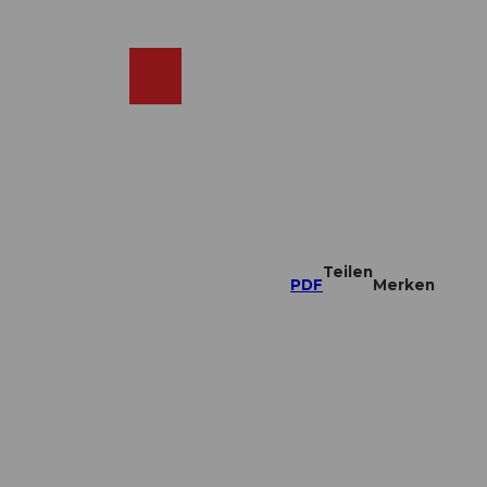
DE
ebcams
Merkzettel
Suche
Shop
Teilen
PDF
Merken