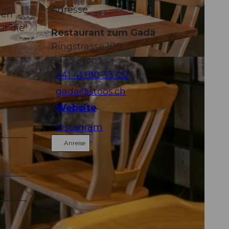
Adresse
hen
uf die
Restaurant zum Gadä
Ringstrasse 109
6433
Stoos
Y-NC-ND
+41 41 810 33 00
gada@stoos.ch
Website
Instagram
Anreise