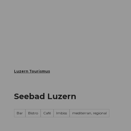
Z
ungen
Webcams
Gästekarte
u
m
Die Stadt
Die Erlebnisregion
I
n
h
a
l
t
Luzern Tourismus
Seebad Luzern
Bar
Bistro
Café
Imbiss
mediterran, regional