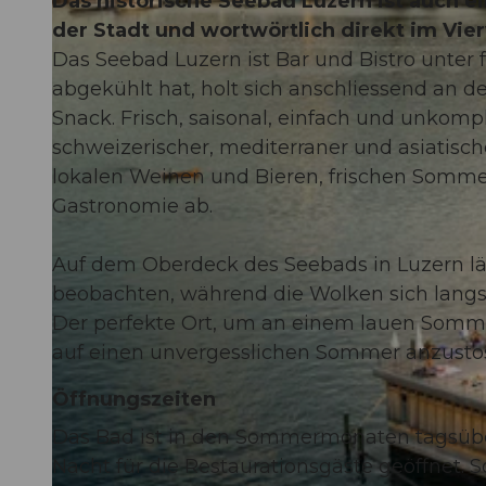
Das historische Seebad Luzern ist auch 
der Stadt und wortwörtlich direkt im Vie
Das Seebad Luzern ist Bar und Bistro unter
abgekühlt hat, holt sich anschliessend an d
Snack. Frisch, saisonal, einfach und unkomp
schweizerischer, mediterraner und asiatisc
lokalen Weinen und Bieren, frischen Somme
Gastronomie ab.
Auf dem Oberdeck des Seebads in Luzern läss
beobachten, während die Wolken sich langsa
Der perfekte Ort, um an einem lauen Somm
auf einen unvergesslichen Sommer anzusto
Öffnungszeiten
Das Bad ist in den Sommermonaten tagsübe
Nacht für die Restaurationsgäste geöffnet. 