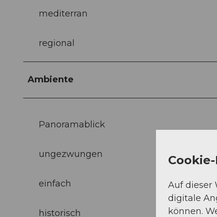
mediterran
regional
Ambiente
Panoramablick
ungezwungen
Cookie-
einfach
Auf dieser
digitale A
können. We
historisch