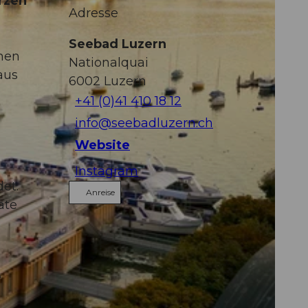
rzen
Adresse
Seebad Luzern
chen
Nationalquai
aus
6002
Luzern
+41 (0)41 410 18 12
info@seebadluzern.ch
Website
Instagram
et.
Anreise
ate
e