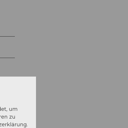
det, um
ren zu
zerklärung.