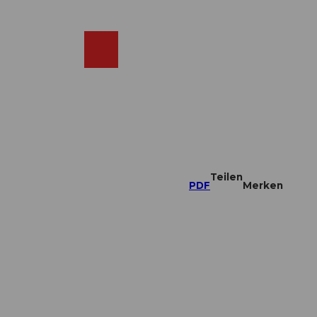
DE
ebcams
Merkzettel
Suche
Shop
Teilen
PDF
Merken