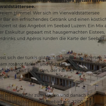
eine der beliebtesten Sommerbars mitten im He
rwaldstättersee.
 freiem Himmel. Wer sich im Vierwaldstättersee
er Bar ein erfrischendes Getränk und einen köstli
liziert ist das Angebot im Seebad Luzern. Ein Mix 
her Esskultur gepaart mit hausgemachten Eistees,
rdrinks und Apéros runden die Karte der Seebad-
t sich der türkis glitzernde Vierwaldstättersee
m rosarot färben und sich die Sonne verabschied
erabend mit Freunden, der Familie oder einem D
ssen.
r bis 20.00 Uhr zum Baden und danach bis in di
Sonntags schliesst das Seebad um 22.00 Uhr.