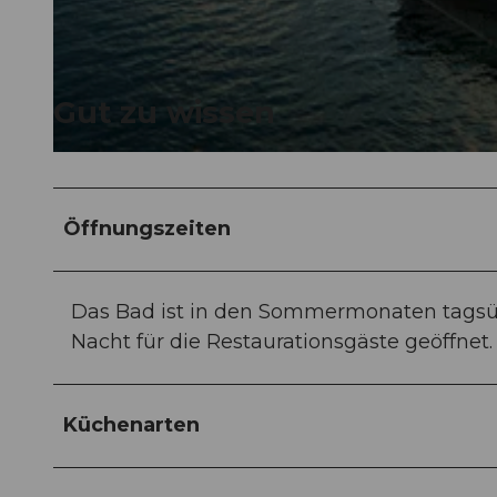
© Nicole Schäfer | Schweiz Tourismus, Nicole Schafer |
CC-BY-NC-ND
Gut zu wissen
© Beat Brechbühl | Luzern Tourismus, Beat Brechbuehl |
CC-BY-NC-ND
Öffnungszeiten
Das Bad ist in den Sommermonaten tagsüb
Nacht für die Restaurationsgäste geöffnet
Küchenarten