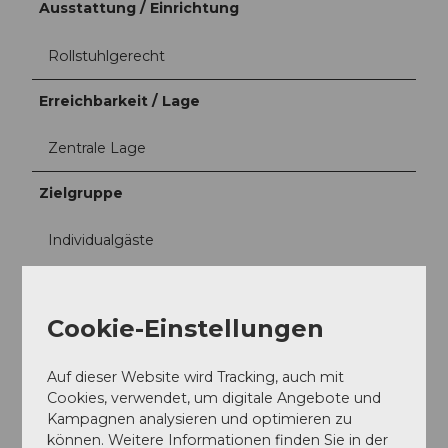
Ausstattung / Einrichtung
Rollstuhlgerecht
Erreichbarkeit / Lage
Zentrale Lage
Zielgruppe
Individualgäste
Gruppen
Cookie-Einstellungen
Betriebseinrichtung
Auf dieser Website wird Tracking, auch mit
Take Away
Cookies, verwendet, um digitale Angebote und
Kampagnen analysieren und optimieren zu
Social Media
können. Weitere Informationen finden Sie in der