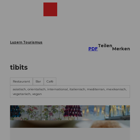
Z
u
Webcams
Merkzettel
Suche
Menü
Shop
m
I
n
h
a
Luzern Tourismus
Teilen
l
PDF
Merken
t
tibits
Restaurant
Bar
Café
asiatisch, orientalisch, international, italienisch, mediterran, mexikanisch,
vegetarisch, vegan