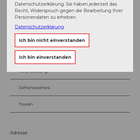
Datenschutzerklärung. Sie haben jederzeit das
Facebook
Recht, Widerspruch gegen die Bearbeitung Ihrer
Instagram
Personendaten zu erheben.
Datenschutzerklärung
Ich bin nicht einverstanden
In der Nähe
Auf der Karte anschauen
Ich bin einverstanden
Veranstaltung
Sehenswertes
Touren
Adresse