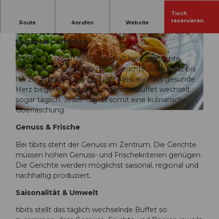
Tisch
Im Herzen Luzerns, direkt im Bahnhof gelegen,
reservieren
Route
Anrufen
Website
verwöhnt Sie das tibits mit vegetarischen und
veganen Gerichten.
Am Buffet erwarten Sie über 40 hausgemachte,
vegetarische und pflanzliche Gerichte, vom Salat bis
hin zur Suppe. Sie finden hier alles, was das gesunde
Herz begehrt. Und das Schlemmerbuffet wechselt
© Luzern Tourismus, Beat Brechbühl |
CC-BY-NC-ND
sogar täglich. Jeder Tag ist somit eine kulinarische
Überraschung.
© Luzern Tourismus, Beat Brechbühl |
CC-BY-NC-ND
Genuss & Frische
Bei tibits steht der Genuss im Zentrum. Die Gerichte
müssen hohen Genuss- und Frischekriterien genügen.
Die Gerichte werden möglichst saisonal, regional und
nachhaltig produziert.
Saisonalität & Umwelt
tibits stellt das täglich wechselnde Buffet so