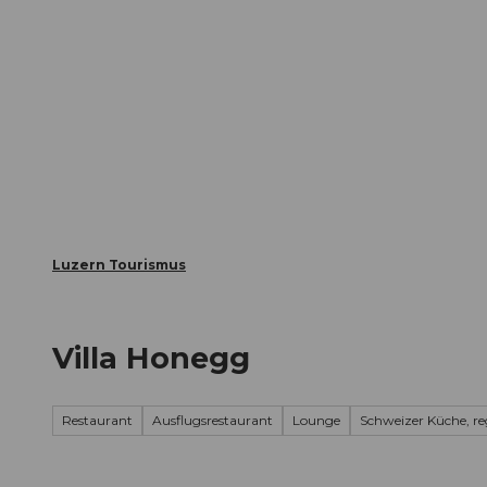
Z
ungen
Webcams
Gästekarte
u
m
Die Stadt
Die Erlebnisregion
I
n
h
a
l
t
Luzern Tourismus
Villa Honegg
Restaurant
Ausflugsrestaurant
Lounge
Schweizer Küche, reg