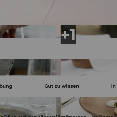
ibung
Gut zu wissen
In