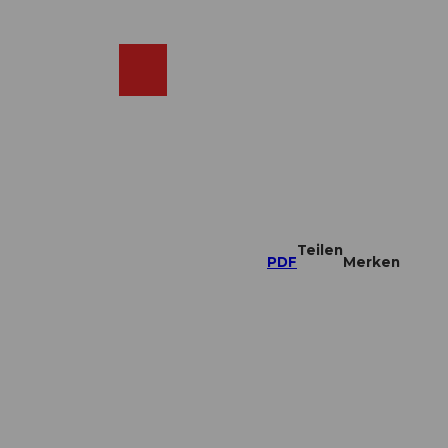
DE
ebcams
Merkzettel
Suche
Shop
Teilen
PDF
Merken