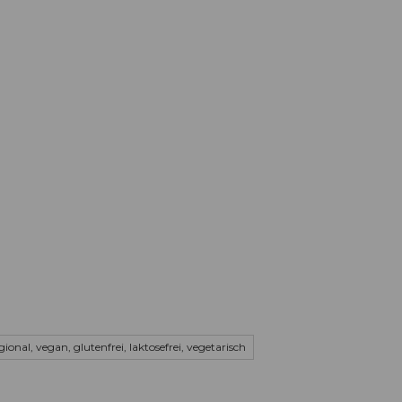
Informieren
Buchen
Business
W
ional, vegan, glutenfrei, laktosefrei, vegetarisch