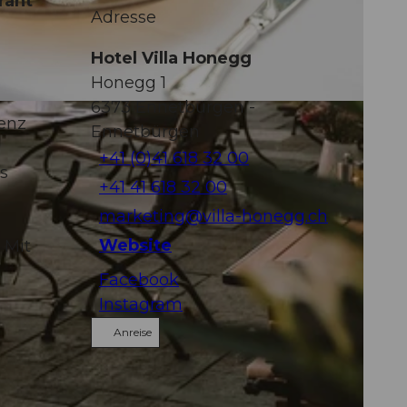
rant
Adresse
Hotel Villa Honegg
Honegg 1
6373
Ennetbürgen
-
senz
Ennetbürgen
+41 (0)41 618 32 00
s
+41 41 618 32 00
marketing@villa-honegg.ch
Website
 Mit
Facebook
Instagram
Anreise