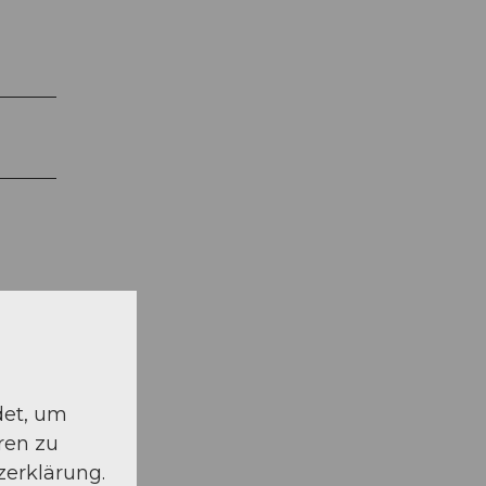
det, um
ren zu
zerklärung.