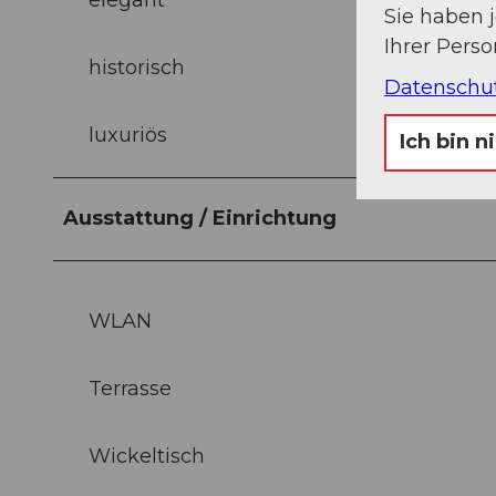
Sie haben 
Ihrer Pers
historisch
Datenschu
luxuriös
Ich bin n
Ausstattung / Einrichtung
WLAN
Terrasse
Wickeltisch