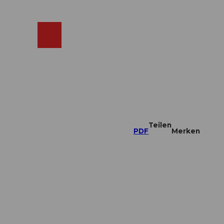
ebcams
Merkzettel
Suche
Shop
Teilen
PDF
Merken