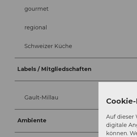
gourmet
regional
Schweizer Küche
Labels / Mitgliedschaften
Gault-Millau
Cookie-
Auf dieser
Ambiente
digitale A
können. We