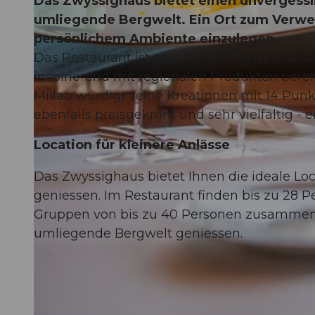
Das Zwyssighaus bietet einen unvergessl
umliegende Bergwelt. Ein Ort zum Verwei
persönlichem Ambiente einzulegen.
Das Restaurant ist mit hochwertigen und aus
inspirierend mit regionalen Produkten berei
© Thomas Buchwalder
Millau würdigt seine Kreationen mit 14 Pun
ebenfalls preisgekrönt und sehr vielfältig -
Location für kleinere Anlässe
Das Zwyssighaus bietet Ihnen die ideale Lo
geniessen. Im Restaurant finden bis zu 28
Gruppen von bis zu 40 Personen zusammen d
umliegende Bergwelt geniessen.