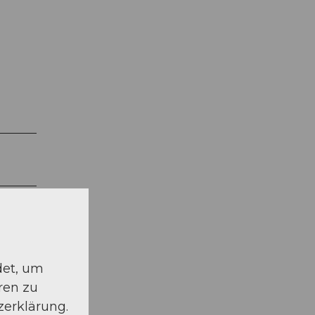
det, um
ren zu
zerklärung.