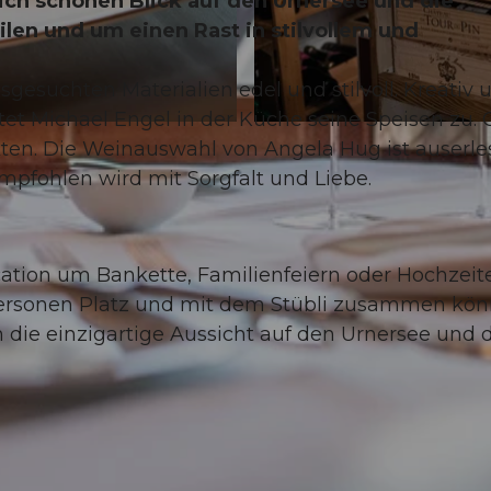
ich schönen Blick auf den Urnersee und die
len und um einen Rast in stilvollem und
gesuchten Materialien edel und stilvoll. Kreativ 
tet Michael Engel in der Küche seine Speisen zu. 
© Valentin Luthiger Fotografie
kten. Die Weinauswahl von Angela Hug ist auserle
 empfohlen wird mit Sorgfalt und Liebe.
cation um Bankette, Familienfeiern oder Hochzeit
 Personen Platz und mit dem Stübli zusammen kö
ie einzigartige Aussicht auf den Urnersee und d