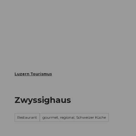
Z
ungen
Webcams
Gästekarte
u
m
Die Stadt
Die Erlebnisregion
I
n
h
a
l
t
Luzern Tourismus
Zwyssighaus
Restaurant
gourmet, regional, Schweizer Küche