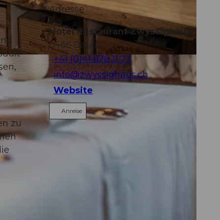
Adresse
Hotel Restaurant Zwyssighaus
und
6466
Bauen
Gault
+41 (0)41 878 11 77
sen,
info@zwyssighaus.ch
Website
Anreise
en zu
nnen
ie