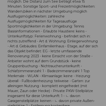
möglich. Die Distanz zum See beträgt etwa 15
Minuten. Sonstige Sport- und Freizeitmöglichkeiten:
Wandern,biken in nächster Umgebung möglich
Ausflugsmöglichkeiten: zahlreiche
Ausflugsmöglichkeiten für Tagesausflüge
Sportmöglichkeiten in der Umgebung: Tennis
Basisinformationen - Erlaubte Haustiere: keins -
Unterkunftstyp: Ferienwohnung - befindet sich in:
nichts zutreffend - Art d. Wohnung: Einliegerwohnung
- Art d. Gebäudes: Einfamilienhaus - Etage, auf der sich
das Objekt befindet: EG - letzte umfassende
Renovierung: 2023 - keine Einsicht von der Straße -
Anbieter wohnt auf dem Grundstück - keine
Gruppenbuchung - Nichtraucherunterkunft -
Schlafzimmeranzahl: 1 - Badezimmeranzahl: 1 Top
Merkmale - WLAN - Klimaanlage: keine - Heizung:
überall - Fußbodenheizung: teilweise - Garten: zur
alleinigen Nutzung - komplett eingefriedet (mit
Mauer, Zaun oder Hecke) - Private PKW-Stellplätze
insgesamt für diese Unterkunft: 1 - ㄴ davon
Garagenstellplätze: keinen - ㄴ davon private Außen­
stellplätze: 1 - Entfernung kostenfreie