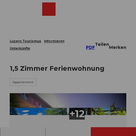
Z
u
Webcams
Merkzettel
Suche
Menü
Shop
m
I
n
h
a
Luzern Tourismus
Informieren
Teilen
l
PDF
Merken
Unterkünfte
t
1,5 Zimmer Ferienwohnung
Appartement