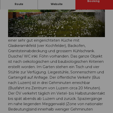
Booking
1,5 Zimmerstudio im vom Vermieter bewohnten
Route
Website
Einfamilienhaus. Es befindet sich im Parterre mit
eigenem Eingang und mit eigenem Gartensitzplatz
© swisshotel
© swisshotel
mit Pergola, zur alleinigen Benutzung. Eine
Parkmöglichkeit ist vorhanden und im Preis
inbegriffen. Es ist ein grosser Raum mit Esstisch,
einem Sofa, einem Doppelbett (160x200cm) und
© swisshotel
einer sehr gut eingerichteten Küche mit
Glaskeramikfeld (vier Kochfelder), Backofen,
Granitsteinabdeckung und grossem Kühlschrank.
Dusche/ WC inkl. Föhn vorhanden. Das ganze Objekt
ist nach oekologischen und baubiologischen Kriterien
erstellt worden. Im Garten stehen ein Tisch und vier
Stühle zur Verfügung. Liegestühle, Sonnenschirm und
Gartengrill auf Anfrage. Der öffentliche Verkehr (Bus
nach Luzern) ist in drei Gehminuten erreichbar
(Busfahrt ins Zentrum von Luzern circa 20 Minuten).
Der ÖV verkehrt täglich im Vietel- bis Halbstundentakt
bis spät abends ab Luzern und zurück. Spaziergänge
im nahe liegenden Meggerwald (Zone von nationaler
Bedeutung)sind innerhalb weniger Gehminuten