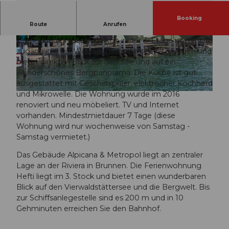
Booking
Route
Anrufen
Diese schöne 3.5 Zimmer-Wohnung (82 m2) mit 4
Betten und grossem Balkon in der 3. Etage ist mit Lift
© swisshotel
© swisshotel
zugänglich. Die Wohnung ist sehr zentral gelegen und
bietet direkten Blick auf den See und auf ein
wunderschönes Bergpanorama. Die Küche ist gut
ausgestattet mit Geschirrspüler, elektrischer Kochherd
und Mikrowelle. Die Wohnung wurde im 2016
© swisshotel
renoviert und neu möbeliert. TV und Internet
vorhanden. Mindestmietdauer 7 Tage (diese
Wohnung wird nur wochenweise von Samstag -
Samstag vermietet.)
Das Gebäude Alpicana & Metropol liegt an zentraler
Lage an der Riviera in Brunnen. Die Ferienwohnung
Hefti liegt im 3. Stock und bietet einen wunderbaren
Blick auf den Vierwaldstättersee und die Bergwelt. Bis
zur Schiffsanlegestelle sind es 200 m und in 10
Gehminuten erreichen Sie den Bahnhof.