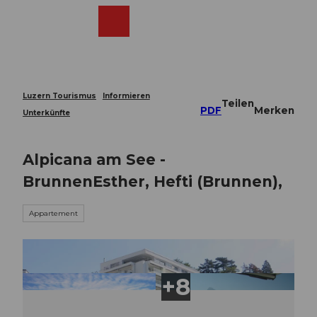
Z
u
Webcams
Merkzettel
Suche
Menü
Shop
m
I
n
h
a
Luzern Tourismus
Informieren
Teilen
l
PDF
Merken
Unterkünfte
t
Alpicana am See -
BrunnenEsther, Hefti (Brunnen),
Appartement