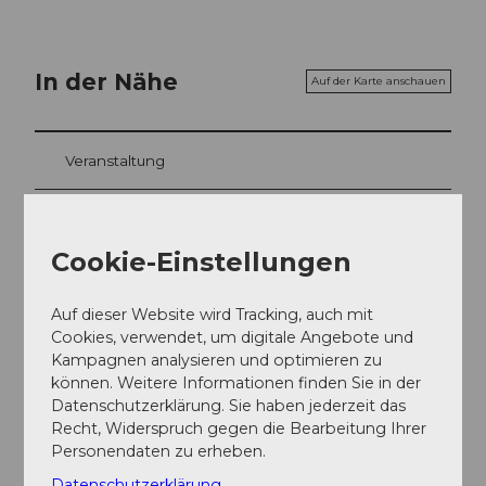
In der Nähe
Auf der Karte anschauen
Veranstaltung
Sehenswertes
Cookie-Einstellungen
Touren
Auf dieser Website wird Tracking, auch mit
Cookies, verwendet, um digitale Angebote und
Kampagnen analysieren und optimieren zu
Kontaktdaten
können. Weitere Informationen finden Sie in der
Datenschutzerklärung. Sie haben jederzeit das
Axenstrasse 11
Recht, Widerspruch gegen die Bearbeitung Ihrer
6440
Brunnen
Personendaten zu erheben.
+41 (0)41 820 59 75
Datenschutzerklärung