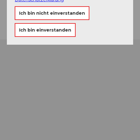
hanphefti@bluewin.ch
Ich bin nicht einverstanden
Anreise
Ich bin einverstanden