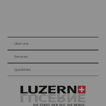
© Be
at Bre
chbü
hl
Über uns
Gästekarte Luzern
Ihre Vorteile als Übernachtungsgast
Services
Quicklinks