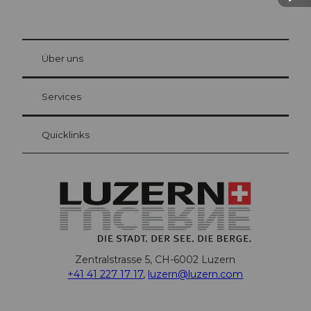
© Be
at Bre
chbü
hl
Über uns
Gästekarte Luzern
Ihre Vorteile als Übernachtungsgast
Services
Quicklinks
Zentralstrasse 5, CH-6002 Luzern
+41 41 227 17 17
,
luzern@luzern.com
F
X
Y
I
T
T
P
L
W
T