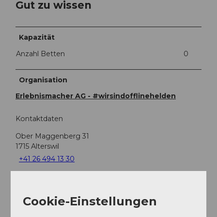
Gut zu wissen
Kapazität
Anzahl Betten
0
Organisation
Erlebnismacher AG - #wirsindofflinehelden
Kontaktdaten
Ober Maggenberg 31
1715
Alterswil
+41 26 494 13 30
Website
Anreise
Cookie-Einstellungen