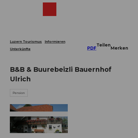
Z
u
Webcams
Merkzettel
Suche
Menü
Shop
m
I
n
h
a
Luzern Tourismus
Informieren
Teilen
l
PDF
Merken
Unterkünfte
t
B&B & Buurebeizli Bauernhof
Ulrich
Pension
© Erlebnismacher AG