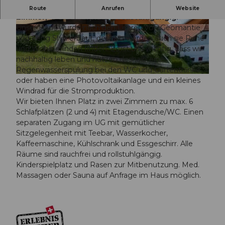
Eine naturnahe, ruhige und gepflegte Lage. 2
Route
Anrufen
Website
Zimmer, 4-6 Schlafplätze, rollstuhlgängig.
Unser Haus wurde nach den Lehren von Geomantie
© Erlebnismacher AG
© Erlebnismacher AG
und Feng Shui erbaut, deshalb werden auch sie Ruhe
und Wohlbefinden finden. Es ist uns wichtig, dass wir
nachhaltig leben und nutzen deshalb eine
Regenwasserspülung bei den WC und Gartentränke
© Erlebnismacher AG
oder haben eine Photovoltaikanlage und ein kleines
Windrad für die Stromproduktion.
Wir bieten Ihnen Platz in zwei Zimmern zu max. 6
Schlafplätzen (2 und 4) mit Etagendusche/WC. Einen
separaten Zugang im UG mit gemütlicher
Sitzgelegenheit mit Teebar, Wasserkocher,
Kaffeemaschine, Kühlschrank und Essgeschirr. Alle
Räume sind rauchfrei und rollstuhlgängig.
Kinderspielplatz und Rasen zur Mitbenutzung. Med.
Massagen oder Sauna auf Anfrage im Haus möglich.