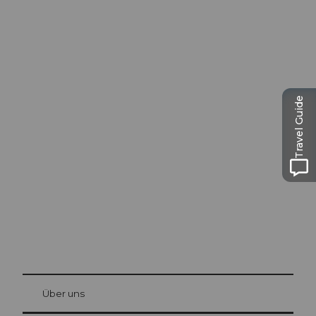
Travel Guide
Ausflugstipps in
Luzern
Die Stadt. Der See. Die Berge.
© Be
at Bre
chbü
hl
Über uns
Gästekarte Luzern