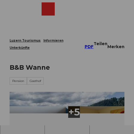
Z
u
Webcams
Merkzettel
Suche
Menü
Shop
m
I
n
h
a
Luzern Tourismus
Informieren
Teilen
l
PDF
Merken
Unterkünfte
t
B&B Wanne
Pension
Gasthof