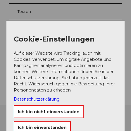
Touren
Cookie-Einstellungen
Kontaktdaten
Wanne 34
Auf dieser Website wird Tracking, auch mit
6182
Escholzmatt
Cookies, verwendet, um digitale Angebote und
+41 41 486 00 86
Kampagnen analysieren und optimieren zu
Website
können. Weitere Informationen finden Sie in der
Datenschutzerklärung. Sie haben jederzeit das
Anreise
Recht, Widerspruch gegen die Bearbeitung Ihrer
Personendaten zu erheben.
Datenschutzerklärung
Ich bin nicht einverstanden
Ich bin einverstanden