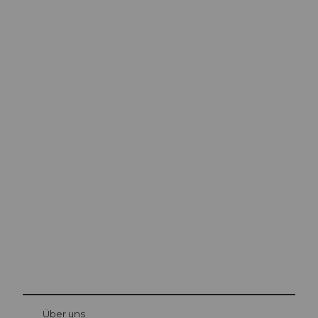
Ausflugstipps in
Luzern
Die Stadt. Der See. Die Berge.
© Be
at Bre
chbü
hl
Über uns