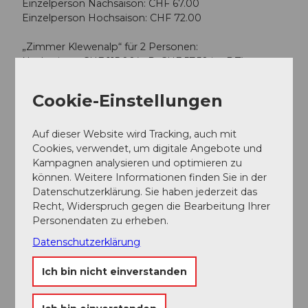
Einzelperson Nachsaison: CHF 67.00
Einzelperson Hochsaison: CHF 72.00
„Zimmer Klewenalp“ für 2 Personen:
Nachsaison: CHF 115.00(p.P. CHF 57.50 im DZ)
Hochsaison: CHF 125.00(p.P. CHF 62.50 im DZ)
Cookie-Einstellungen
„Zimmer Klewenalp“ für 4 Erwachsene:
Nachsaison: CHF 195.00
Hochsaison: CHF 205.00
Auf dieser Website wird Tracking, auch mit
Cookies, verwendet, um digitale Angebote und
„Zimmer Buochserhorn“ für 2 Personen:
Kampagnen analysieren und optimieren zu
Nachsaison: CHF 135.00(p.P. CHF 67.50 im DZ)
können. Weitere Informationen finden Sie in der
Hochsaison: CHF 145.00(p.P. CHF 72.50 im DZ)
Datenschutzerklärung. Sie haben jederzeit das
Recht, Widerspruch gegen die Bearbeitung Ihrer
„Zimmer Buochserhorn“ für 4 Erwachsene:
Personendaten zu erheben.
Nachsaison: CHF 205.00
Datenschutzerklärung
Hochsaison: CHF 215.00
Ich bin nicht einverstanden
„Zimmer Buochserhorn“ für 2 Erwachsene & 2 Kinder:
Nachsaison: CHF 185.00
Hochsaison: CHF 195.00