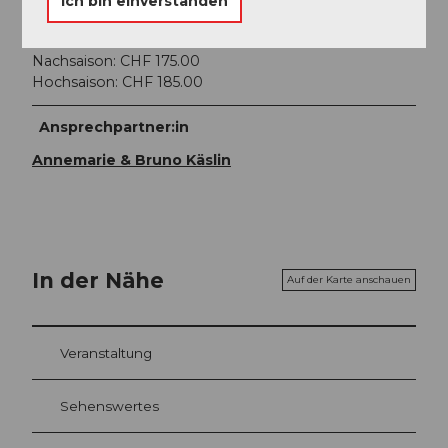
Ich bin einverstanden
„Zimmer Klewenalp“ für 2 Erwachsene & 2 Kinder:
Nachsaison: CHF 175.00
Hochsaison: CHF 185.00
Ansprechpartner:in
Annemarie & Bruno Käslin
In der Nähe
Auf der Karte anschauen
Veranstaltung
Sehenswertes