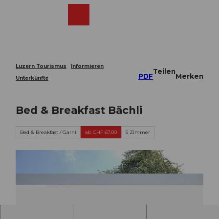
Z
u
Webcams
Merkzettel
Suche
Menü
Shop
m
I
n
h
a
Luzern Tourismus
Informieren
Teilen
l
PDF
Merken
Unterkünfte
t
Bed & Breakfast Bächli
Bed & Breakfast / Garni
ab CHF 67.00
5 Zimmer