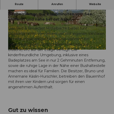
Das ruhig gelegene, familienfreundliche Bed &
Route
Anrufen
Website
Breakfast Mittelbächli bietet gemütliche
Doppelzimmer, nur 2 Gehminuten vom See
entfernt und nahe bei der Natur.
Das Bed & Breakfast Mittelbächli bietet fünf
Doppelzimmer, von denen vier mit eigenen sanitären
Einrichtungen ausgestattet sind, während ein
©
CC-BY-NC-ND
rollstuhlgängiges Zimmer über eine separate
Dusche/WC auf der Etage verfügt. Die
©
CC-BY-NC-ND
kinderfreundliche Umgebung, inklusive eines
Badeplatzes am See in nur 2 Gehminuten Entfernung,
sowie die ruhige Lage in der Nähe einer Bushaltestelle
machen es ideal für Familien. Die Besitzer, Bruno und
Annemarie Käslin-Hurschler, betreiben den Bauernhof
mit ihren vier Kindern und sorgen für einen
angenehmen Aufenthalt.
Gut zu wissen