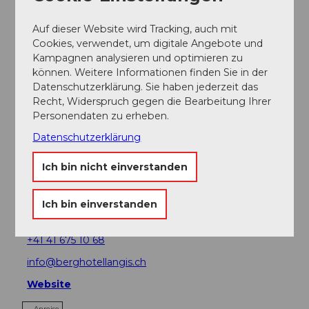
Auf dieser Website wird Tracking, auch mit
Cookies, verwendet, um digitale Angebote und
Kampagnen analysieren und optimieren zu
In der Nähe
Auf der Karte anschauen
können. Weitere Informationen finden Sie in der
Datenschutzerklärung. Sie haben jederzeit das
Recht, Widerspruch gegen die Bearbeitung Ihrer
Personendaten zu erheben.
Touren
Datenschutzerklärung
Ich bin nicht einverstanden
Kontaktdaten
Ich bin einverstanden
Langis 1
6063
Schwendi
+41 41 675 10 68
info@berghotellangis.ch
Website
Anreise