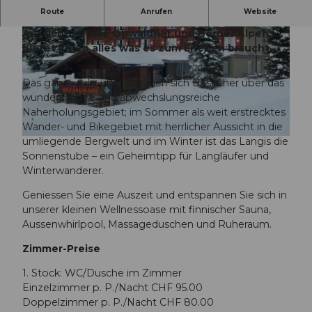
Route
Anrufen
Website
Das idyllische Berghotel mit wunderschöner
Aussicht auf die Obwaldner und Berner Alpen,
bietet Ihnen alles was es zum Erleben braucht.
Das ganze Jahr über erfreuen sich Besucher über das
wunderschöne und abwechslungsreiche
© Obwalden Tourismus, Obwalden Tourismus
Naherholungsgebiet; im Sommer als weit erstrecktes
Wander- und Bikegebiet mit herrlicher Aussicht in die
umliegende Bergwelt und im Winter ist das Langis die
© Obwalden Tourismus, Obwalden Tourismus
Sonnenstube – ein Geheimtipp für Langläufer und
Winterwanderer.
Geniessen Sie eine Auszeit und entspannen Sie sich in
unserer kleinen Wellnessoase mit finnischer Sauna,
Aussenwhirlpool, Massageduschen und Ruheraum.
Zimmer-Preise
1. Stock: WC/Dusche im Zimmer
Einzelzimmer p. P./Nacht CHF 95.00
Doppelzimmer p. P./Nacht CHF 80.00