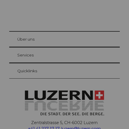
© Be
at Bre
chbü
hl
Über uns
Gästekarte Luzern
Ihre Vorteile als Übernachtungsgast
Services
Quicklinks
Zentralstrasse 5, CH-6002 Luzern
+41 41 227 17 17
,
luzern@luzern.com