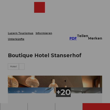
Z
u
Webcams
Merkzettel
Suche
Menü
Shop
m
I
n
h
a
Luzern Tourismus
Informieren
Teilen
l
PDF
Merken
Unterkünfte
t
Boutique Hotel Stanserhof
Hotel