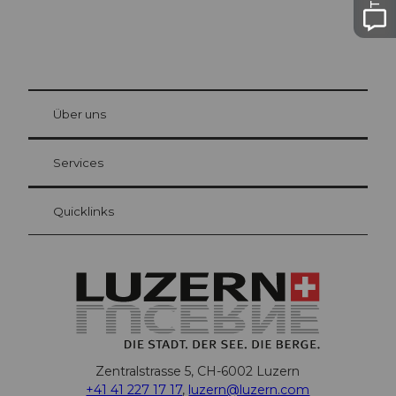
© Be
at Bre
chbü
hl
Über uns
Gästekarte Luzern
Ihre Vorteile als Übernachtungsgast
Services
Quicklinks
Zentralstrasse 5, CH-6002 Luzern
+41 41 227 17 17
,
luzern@luzern.com