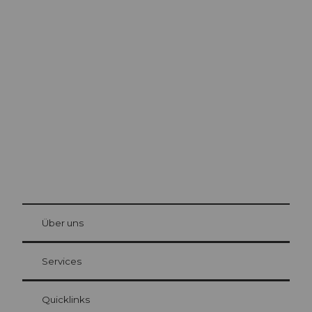
Ausflugstipps in
Luzern
Die Stadt. Der See. Die Berge.
© Be
at Bre
chbü
hl
Über uns
Gästekarte Luzern
Ihre Vorteile als Übernachtungsgast
Services
Quicklinks