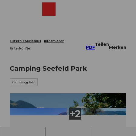
Z
u
Webcams
Merkzettel
Suche
Menü
Shop
m
I
n
h
a
Luzern Tourismus
Informieren
Teilen
l
PDF
Merken
Unterkünfte
t
Camping Seefeld Park
Campingplatz