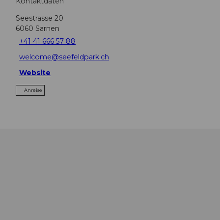
Kontaktdaten
Seestrasse 20
6060
Sarnen
+41 41 666 57 88
welcome@seefeldpark.ch
Website
Anreise