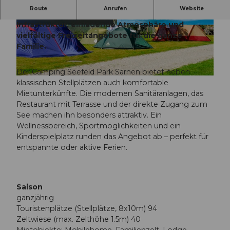
Route
Anrufen
Website
Komfortcamping am Sarnersee – moderne
Infrastruktur, einladende Atmosphäre und
© Obwalden Tourismus, Obwalden Tourismus
© Obwalden Tourismus, Obwalden Tourismus
vielfältige Freizeitangebote für die ganze
Familie.
Der Camping Seefeld Park Sarnen bietet neben
© Obwalden Tourismus, Obwalden Tourismus
klassischen Stellplätzen auch komfortable
Mietunterkünfte. Die modernen Sanitäranlagen, das
Restaurant mit Terrasse und der direkte Zugang zum
See machen ihn besonders attraktiv. Ein
Wellnessbereich, Sportmöglichkeiten und ein
Kinderspielplatz runden das Angebot ab – perfekt für
entspannte oder aktive Ferien.
Saison
ganzjährig
Touristenplätze (Stellplätze, 8x10m) 94
Zeltwiese (max. Zelthöhe 1.5m) 40
Mietobjekte: Mobilehome, Familienzelt, Lodge-