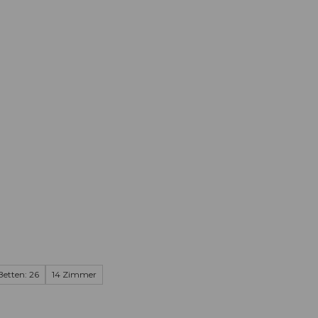
Informieren
Buchen
Business
W
Betten: 26
14 Zimmer