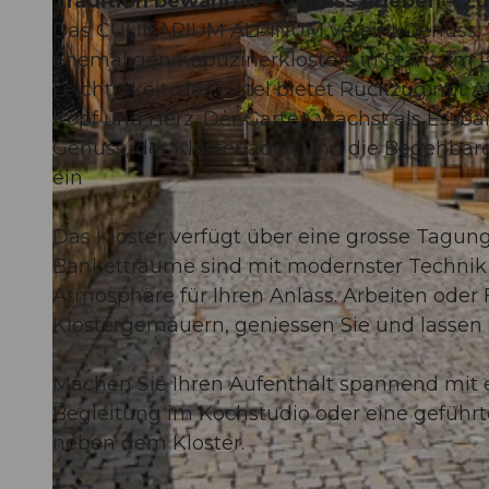
Tradition bewahren – Genuss erleben – Zu
Das CULINARIUM ALPINUM vereint Genuss,
ehemaligen Kapuzinerklosters in Stans. Im R
Leichtigkeit, das Hotel bietet Rückzug mit
Kopf und Herz. Der Garten wächst als Essbar
© CULINARIUM ALPINUM |
CC-BY-NC-ND
Genuss, der Klosterladen und die Begehbar
ein
Das Kloster verfügt über eine grosse Tagun
Banketträume sind mit modernster Technik 
Atmosphäre für Ihren Anlass. Arbeiten oder F
Klostergemäuern, geniessen Sie und lassen s
Machen Sie Ihren Aufenthalt spannend mit 
Begleitung im Kochstudio oder eine geführ
neben dem Kloster.