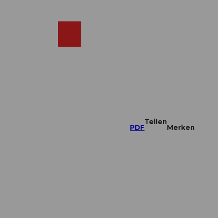
DE
ebcams
Merkzettel
Suche
Shop
Teilen
PDF
Merken