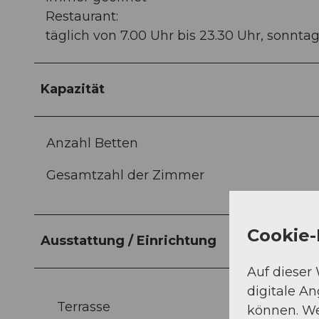
Restaurant:
täglich von 7.00 Uhr bis 23.30 Uhr, sonntag
Kapazität
Anzahl Betten
Gesamtzahl der Zimmer
Cookie-
Ausstattung / Einrichtung
Auf dieser
digitale A
Terrasse
können. We