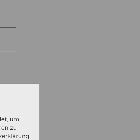
det, um
ren zu
zerklärung.