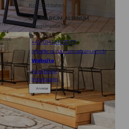
Kontaktdaten
CULINARIUM ALPINUM
eren
Mürgstrasse 18
k zu
6370
Stans
reise
+41 (0)41 619 17 17
info@culinarium-alpinum.ch
Website
 und
Facebook
Instagram
Anreise
t