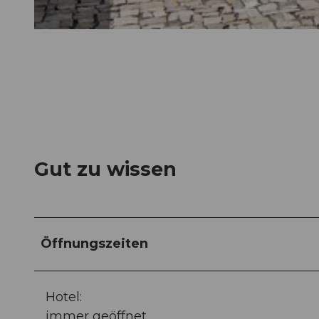
© Timo Schwach |
CC-BY-NC-ND
Gut zu wissen
Öffnungszeiten
Hotel:
immer geöffnet