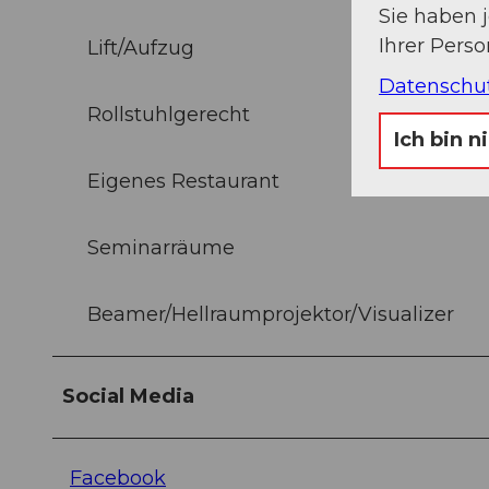
Sie haben 
Ihrer Pers
Lift/Aufzug
Datenschu
Rollstuhlgerecht
Ich bin n
Eigenes Restaurant
Seminarräume
Beamer/Hellraumprojektor/Visualizer
Social Media
Facebook