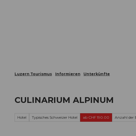
Z
ungen
Webcams
Gästekarte
u
m
Die Stadt
Die Erlebnisregion
I
n
h
a
l
t
Luzern Tourismus
Informieren
Unterkünfte
CULINARIUM ALPINUM
Hotel
Typisches Schweizer Hotel
ab CHF 190.00
Anzahl der 