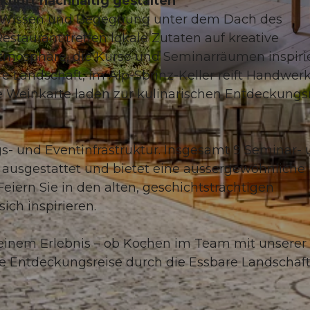
kunft nachhaltig gestalten
 Wissen und Begegnung unter dem Dach des
estaurant treffen lokale Zutaten auf kreative
 Atmosphäre, die Kurse und Seminarräumen inspiri
e Landschaft, im Alp-Sbrinz-Keller reift Handwer
©
CC-BY-ND
e Weinkarte laden zur kulinarischen Entdeckungs
gs- und Eventinfrastruktur. Insgesamt 9 Seminar-
ausgestattet und bietet eine aussergewöhnliche
eiern Sie in den alten, geschichtsträchtigen
ich inspirieren.
einem Erlebnis – ob Kochen im Team mit unserer
te Entdeckungsreise durch die Essbare Landschaf