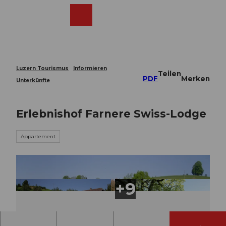
Z
u
Webcams
Merkzettel
Suche
Menü
Shop
m
I
n
h
a
Luzern Tourismus
Informieren
Teilen
l
PDF
Merken
Unterkünfte
t
Erlebnishof Farnere Swiss-Lodge
Appartement