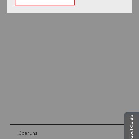
Ausflugstipps in
Luzern
Die Stadt. Der See. Die Berge.
Travel Guide
© Be
at Bre
chbü
hl
Über uns