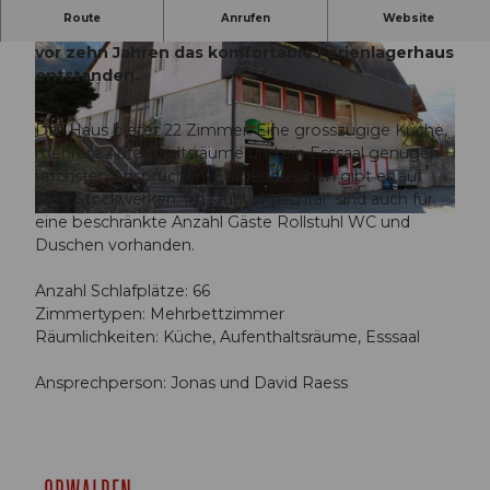
Route
Anrufen
Website
Aus der 30-jährigen Familienhelferinnenschule ist
vor zehn Jahren das komfortable Ferienlagerhaus
entstanden.
Das Haus bietet 22 Zimmer. Eine grosszügige Küche,
mehrere Aufenthaltsräume und ein Esssaal genügen
© Obwalden Tourismus
höchsten Ansprüchen. Etagenduschen gibt es auf
allen Stockwerken. Im "Juhui Melchtal" sind auch für
eine beschränkte Anzahl Gäste Rollstuhl WC und
© Obwalden Tourismus, Obwalden Tourismus, David Raess
Duschen vorhanden.
Anzahl Schlafplätze: 66
Zimmertypen: Mehrbettzimmer
Räumlichkeiten: Küche, Aufenthaltsräume, Esssaal
Ansprechperson: Jonas und David Raess