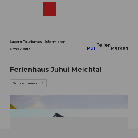
Z
u
Webcams
Merkzettel
Suche
Menü
Shop
m
I
n
h
a
Luzern Tourismus
Informieren
Teilen
l
PDF
Merken
Unterkünfte
t
Ferienhaus Juhui Melchtal
Gruppenunterkunft