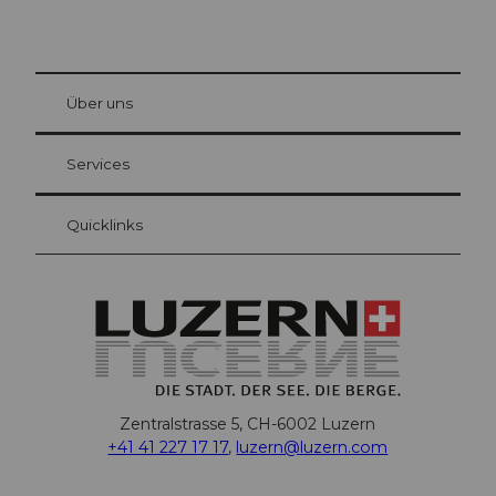
© Be
at Bre
chbü
hl
Über uns
Gästekarte Luzern
Ihre Vorteile als Übernachtungsgast
Services
Quicklinks
Zentralstrasse 5, CH-6002 Luzern
+41 41 227 17 17
,
luzern@luzern.com