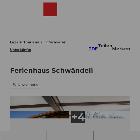
Z
u
Webcams
Merkzettel
Suche
Menü
Shop
m
I
n
h
a
Luzern Tourismus
Informieren
Teilen
l
PDF
Merken
Unterkünfte
t
Ferienhaus Schwändeli
Ferienwohnung