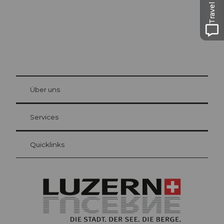
Travel Guide
© Be
at Bre
chbü
hl
Über uns
Gästekarte Luzern
Ihre Vorteile als Übernachtungsgast
Services
Quicklinks