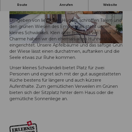
Wenn der Mensch zur Ruhe gekommen ist, dann
Route
Anrufen
Website
wirkt er.
© Erlebnismacher AG, abgelichtet.ch - Patric B
© Erlebnismacher AG, abgelichtet.ch - Patric B
orchert
orchert
Umgeben von lieblichen Hügeln, schroffen Tälern und
den grünen Wiesen des Emmentals steht unser
kleines Schwändeli. Klein aber fein… mit viel Liebe und
Charme haben wir den ehemals alten Hühnerstall
eingerichtet. Unsere Apfelbäume und das saftige Grün
© Erlebnismacher AG, abgelichtet.ch - Patric Borchert
der Wiese lässt einen durchatmen, auftanken und die
Seele etwas zur Ruhe kommen.
Unser kleines Schwändeli bietet Platz für zwei
Personen und eignet sich mit der gut ausgestatteten
Küche bestens für längere und auch kürzere
Aufenthalte. Zum gemütlichen Verweilen im Grünen
bieten sich der Sitzplatz hinter dem Haus oder die
gemütliche Sonnenliege an.