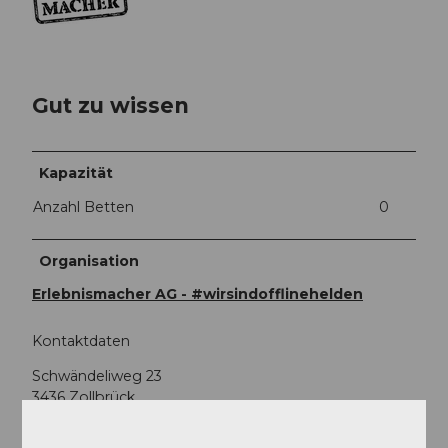
Gut zu wissen
Kapazität
Anzahl Betten
0
Organisation
Erlebnismacher AG - #wirsindofflinehelden
Kontaktdaten
Schwändeliweg 23
3436
Zollbrück
+41 79 292 70 46