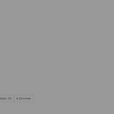
Informieren
Buchen
Business
W
tten: 92
6 Zimmer