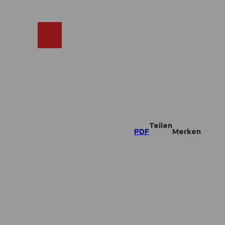
ebcams
Merkzettel
Suche
Shop
Teilen
PDF
Merken