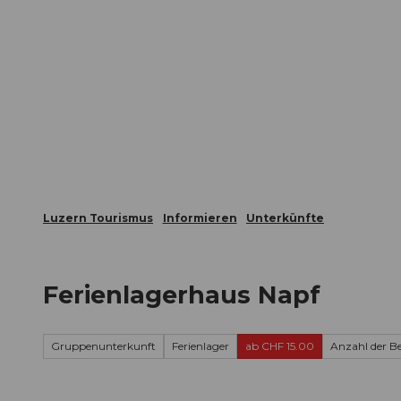
Z
ungen
Webcams
Gästekarte
u
m
Die Stadt
Die Erlebnisregion
I
n
h
a
l
t
Luzern Tourismus
Informieren
Unterkünfte
Ferienlagerhaus Napf
Gruppenunterkunft
Ferienlager
ab CHF 15.00
Anzahl der Be