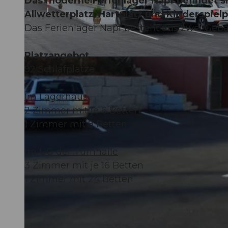
Das moderne Ferienlager Napf befindet s
Allwetterplatz, Hartplatz und Kinderspiel
Das Ferienlager Napf besteht aus zwei Gebäu
Platzangebot
©
CC-BY-NC-ND
92 Schlafplätze
Im Lagerhaus
2 Zimmer mit je 6 Betten
1 Zimmer mit 8 Betten
Im UG der Turnhalle
3 Zimmer mit je 16 Betten
1 Zimmer mit 24 Betten