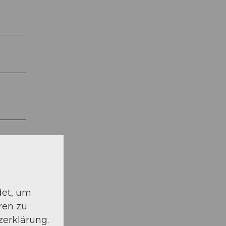
det, um
ren zu
zerklärung.