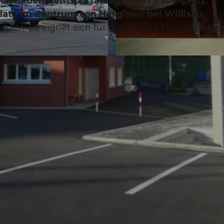
ich neben den Sportanlagen mit Rasenplatz,
platz im Zentrum von Hergiswil bei Willisau.
den. Es eignet sich für grosse und kleine Gruppe
©
CC-BY-NC-ND