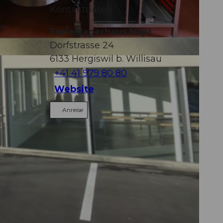
Kontaktdaten
n.
Ferienlagerhaus Napf
Dorfstrasse 24
6133
Hergiswil b. Willisau
+41 41 979 80 80
Website
Anreise