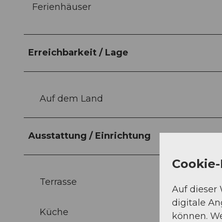
Ferienhäuser
Erreichbarkeit / Lage
Auf dem Land
Ausstattung / Einrichtung
Cookie-
Terrasse
Auf dieser
digitale A
Küche
können. We