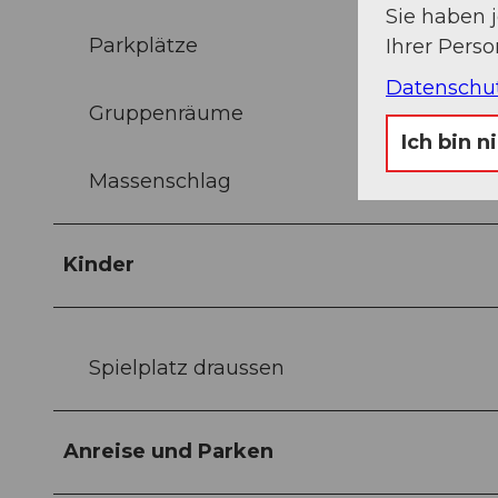
Sie haben 
Parkplätze
Ihrer Pers
Datenschu
Gruppenräume
Ich bin n
Massenschlag
Kinder
Spielplatz draussen
Anreise und Parken