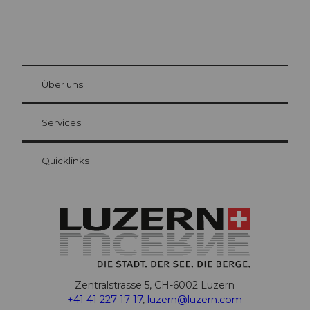
© Be
at Bre
chbü
hl
Über uns
Gästekarte Luzern
Ihre Vorteile als Übernachtungsgast
Services
Quicklinks
Zentralstrasse 5, CH-6002 Luzern
+41 41 227 17 17
,
luzern@luzern.com