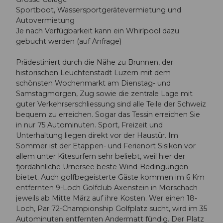
Sportboot, Wassersportgerätevermietung und
Autovermietung
Je nach Verfügbarkeit kann ein Whirlpool dazu
gebucht werden (auf Anfrage)
Prädestiniert durch die Nähe zu Brunnen, der
historischen Leuchtenstadt Luzern mit dem
schönsten Wochenmarkt am Dienstag- und
Samstagmorgen, Zug sowie die zentrale Lage mit
guter Verkehrserschliessung sind alle Teile der Schweiz
bequem zu erreichen. Sogar das Tessin erreichen Sie
in nur 75 Autominuten. Sport, Freizeit und
Unterhaltung liegen direkt vor der Haustür. Im
Sommer ist der Etappen- und Ferienort Sisikon vor
allem unter Kitesurfern sehr beliebt, weil hier der
fjordähnliche Urnersee beste Wind-Bedingungen
bietet. Auch golfbegeisterte Gäste kommen im 6 Km
entfernten 9-Loch Golfclub Axenstein in Morschach
jeweils ab Mitte März auf ihre Kosten. Wer einen 18-
Loch, Par 72-Championship Golfplatz sucht, wird im 35
Autominuten entfernten Andermatt fündig. Der Platz