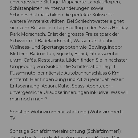
unvergessliche Skitage. Präparierte Langlaufloipen,
Schlittenpisten, Winterwanderungen sowie
Schneeschuhtrails bilden die perfekte Kulisse für
weitere Winteraktivitäten. Bei Schlechtwetter eignet
sich zum Beispiel ein Tagesauflug in den Swiss Holiday
Park Morschach. Er ist der grösste Freizeitpark der
Schweiz mit Badelandschaft, Wasserrutschbahn,
Wellness- und Sportangeboten wie Bowling, indoor
Klettern, Badminton, Squash, Billard, Fitnesscenter
u.v.m. Cafés, Restaurants, Läden finden Sie in nächster
Umgebung von Sisikon. Die Schiffsstation liegt 1
Fussminute, der nächste Autobahnanschluss 6 Km
entfernt. Hier finden Jung und Alt zu jeder Jahreszeit
Entspannung, Action, Ruhe, Spass, Abenteuer -
unvergessliche Urlaubserinnerungen inklusive! Was will
man noch mehr?
Sonstige Wohnzimmerausstattung (Wohnzimmer1):
TV
Sonstige Schlafzimmereinrichtung (Schlafzimmer1):
TV, Bad en Suite, direkter Zugang zum Balkon. Das