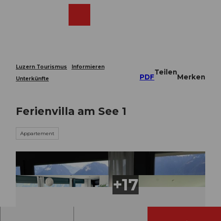
Z
u
Webcams
Merkzettel
Suche
Menü
Shop
m
I
n
h
a
Luzern Tourismus
Informieren
Teilen
l
PDF
Merken
Unterkünfte
t
Ferienvilla am See 1
Appartement