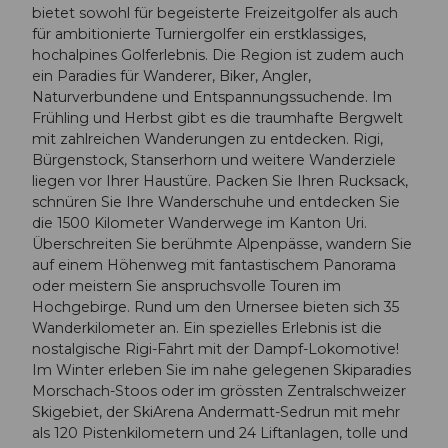
bietet sowohl für begeisterte Freizeitgolfer als auch
für ambitionierte Turniergolfer ein erstklassiges,
hochalpines Golferlebnis. Die Region ist zudem auch
ein Paradies für Wanderer, Biker, Angler,
Naturverbundene und Entspannungssuchende. Im
Frühling und Herbst gibt es die traumhafte Bergwelt
mit zahlreichen Wanderungen zu entdecken. Rigi,
Bürgenstock, Stanserhorn und weitere Wanderziele
liegen vor Ihrer Haustüre. Packen Sie Ihren Rucksack,
schnüren Sie Ihre Wanderschuhe und entdecken Sie
die 1500 Kilometer Wanderwege im Kanton Uri.
Überschreiten Sie berühmte Alpenpässe, wandern Sie
auf einem Höhenweg mit fantastischem Panorama
oder meistern Sie anspruchsvolle Touren im
Hochgebirge. Rund um den Urnersee bieten sich 35
Wanderkilometer an. Ein spezielles Erlebnis ist die
nostalgische Rigi-Fahrt mit der Dampf-Lokomotive!
Im Winter erleben Sie im nahe gelegenen Skiparadies
Morschach-Stoos oder im grössten Zentralschweizer
Skigebiet, der SkiArena Andermatt-Sedrun mit mehr
als 120 Pistenkilometern und 24 Liftanlagen, tolle und