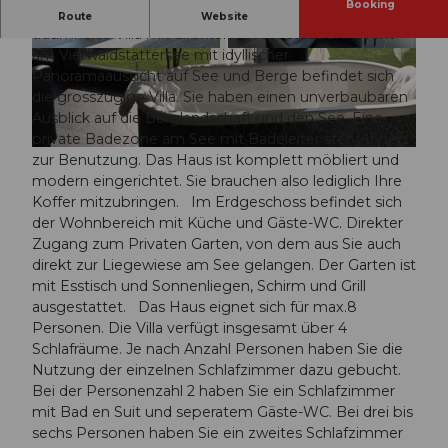
Booking
Wir bieten in Sisikon eine touristisch bewirtschaftete,
Route
Website
traumhafte Villa mit direktem Seeanstoss an! Direkt
am Vierwaldstättersee mit idyllischer
© swisshotel
© swisshotel
Panoramaaussicht auf See und Berge befindet sich
die grosszügige Villa. Sie haben einen unverbaubaren
Ausblick auf die Berglandschaft und den See. Eine
private Badezone am See mit Badeleiter steht Ihnen
© swisshotel
zur Benutzung. Das Haus ist komplett möbliert und
modern eingerichtet. Sie brauchen also lediglich Ihre
Koffer mitzubringen. Im Erdgeschoss befindet sich
der Wohnbereich mit Küche und Gäste-WC. Direkter
Zugang zum Privaten Garten, von dem aus Sie auch
direkt zur Liegewiese am See gelangen. Der Garten ist
mit Esstisch und Sonnenliegen, Schirm und Grill
ausgestattet. Das Haus eignet sich für max.8
Personen. Die Villa verfügt insgesamt über 4
Schlafräume. Je nach Anzahl Personen haben Sie die
Nutzung der einzelnen Schlafzimmer dazu gebucht.
Bei der Personenzahl 2 haben Sie ein Schlafzimmer
mit Bad en Suit und seperatem Gäste-WC. Bei drei bis
sechs Personen haben Sie ein zweites Schlafzimmer