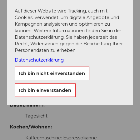
milden Klimas gedeihen in Sisikon Feigen und Kiwis.
Auf dieser Website wird Tracking, auch mit
Basisinformationen:
Cookies, verwendet, um digitale Angebote und
Kampagnen analysieren und optimieren zu
- Haustiere erlaubt: 2
können. Weitere Informationen finden Sie in der
- erlaubte Hundegröße: groß (über 60 cm)
Datenschutzerklärung. Sie haben jederzeit das
- Unterkunftstyp: Ferienhaus
Recht, Widerspruch gegen die Bearbeitung Ihrer
- befindet sich in: nichts zutreffend
Personendaten zu erheben.
Top Merkmale:
Datenschutzerklärung
- Heizung: teilweise
Ich bin nicht einverstanden
- komplett eingefriedet (mit Mauer, Zaun oder
Hecke)
- Private PKW-Stellplätze insgesamt für diese
Ich bin einverstanden
Unterkunft: 1
Badezimmer 1:
- Tageslicht
Kochen/Wohnen:
- Kaffeemaschine: Espressokanne