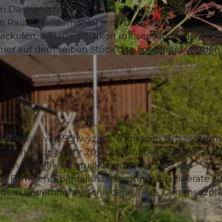
 Dachgeschoss (52 m2). 1 Schlafzimmer mit
 Raum (Kinderhöhle) mit 1 Doppelbett,
kofen, 2 Platten. Balkon mit sensationeller Auss
mmer auf dem selben Stock dazu gemietet werden
© swisshotel
Talkessel von Schwyz (ca. 6 km vom Ortszentrum
 Biken. In ungefähr 20 Autominuten sind Sie an d
gion, Sattel-Hochstuckli und Stoos oder am
für Familien. Ebenfalls stehen Kinderspielgeräte z
 dem Bauernhof verschiedene Tiere. Gartensitzplä