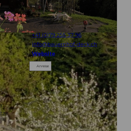
Kontaktdaten
Dottenried 2
icht.
6423
Seewen
+41 (0)79 255 37 96
info@bauernhof-deck.ch
Website
Anreise
er
ur
tze,