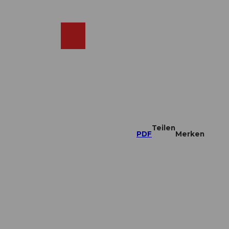
DE
ebcams
Merkzettel
Suche
Shop
Teilen
PDF
Merken