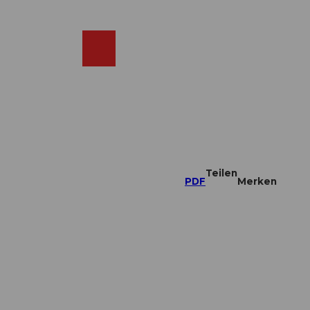
DE
ebcams
Merkzettel
Suche
Shop
Teilen
PDF
Merken