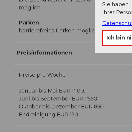
Sie haben 
möglich.
Ihrer Pers
Parken
Datenschu
barrierefreies Parken möglich
Ich bin n
Preisinformationen
Preise pro Woche:
Januar bis Mai EUR 1'100.-
Juni bis September EUR 1'550.-
Oktober bis Dezember EUR 850-
Endreinigung EUR 150.-