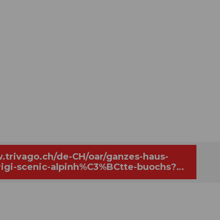
.trivago.ch/de-CH/oar/ganzes-haus-
rigi-scenic-alpinh%C3%BCtte-buochs?
-3493094#::hasInteracted=true