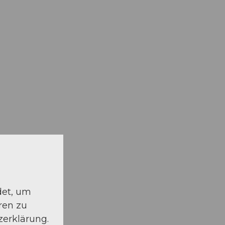
det, um
ren zu
zerklärung.