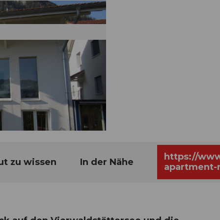
https://www
ut zu wissen
In der Nähe
apartment-
search=100