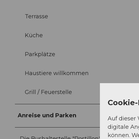
Terrasse
Küche
Parkplätze
Haustiere willkommen
Grill / Feuerstelle
Cookie-
Anreise und Parken
Auf dieser
digitale A
können. We
Die Bushaltestelle "Postillon" istca. 5 Geh