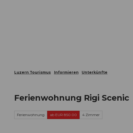
Z
ungen
Webcams
Gästekarte
u
m
Die Stadt
Die Erlebnisregion
I
n
h
a
l
t
Luzern Tourismus
Informieren
Unterkünfte
Ferienwohnung Rigi Scenic
Ferienwohnung
ab EUR 850.00
4 Zimmer