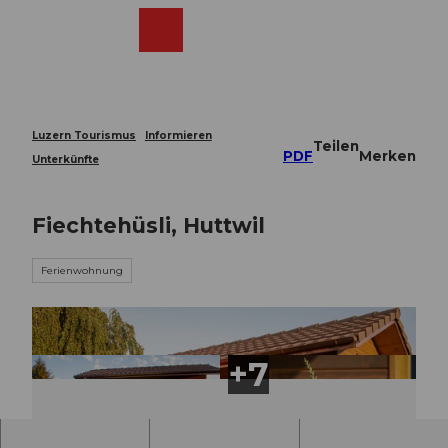
Z
u
Webcams
Merkzettel
Suche
Menü
Shop
m
I
n
h
a
Luzern Tourismus
Informieren
Teilen
l
PDF
Merken
Unterkünfte
t
Fiechtehüsli, Huttwil
Ferienwohnung