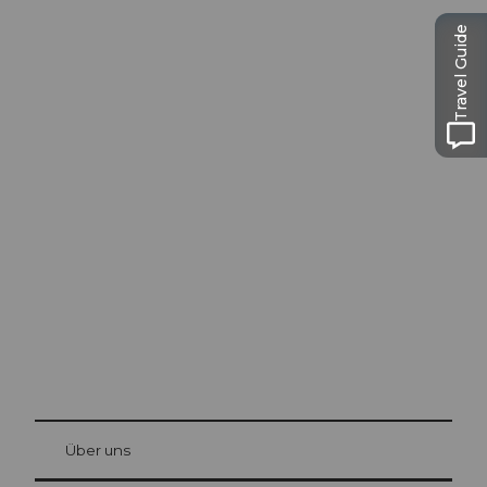
Travel Guide
Ausflugstipps in
Luzern
Die Stadt. Der See. Die Berge.
© Be
at Bre
chbü
hl
Über uns
Gästekarte Luzern