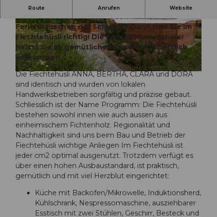
Lust auf ein aussergewöhnliches
Route
Anrufen
Website
Übernachtungserlebnis in den kleinsten
Ferienhäuschen der Schweiz? Dann sind Sie im
© Erlebnismacher AG, MARCEL BIERI
© Erlebnismacher AG, MARCEL BIERI
Fiechtehüsli richtig! Die Familie Mumenthaler
heisst Sie im gemütlichen Ferienhaus herzlich
willkommen.
Die Fiechtehüsli ANNA, BERTHA, CLARA und DORA
© Erlebnismacher AG, MARCEL BIERI
sind identisch und wurden von lokalen
Handwerksbetrieben sorgfältig und präzise gebaut.
Schliesslich ist der Name Programm: Die Fiechtehüsli
bestehen sowohl innen wie auch aussen aus
einheimischem Fichtenholz. Regionalität und
Nachhaltigkeit sind uns beim Bau und Betrieb der
Fiechtehüsli wichtige Anliegen Im Fiechtehüsli ist
jeder cm2 optimal ausgenutzt. Trotzdem verfügt es
über einen hohen Ausbaustandard, ist praktisch,
gemütlich und mit viel Herzblut eingerichtet:
Küche mit Backofen/Mikrowelle, Induktionsherd,
Kühlschrank, Nespressomaschine, ausziehbarer
Esstisch mit zwei Stühlen, Geschirr, Besteck und