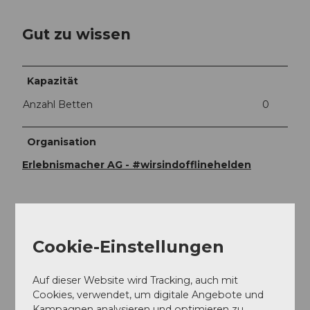
Gut zu wissen
Kapazität
Anzahl Betten
0
Organisation
Erlebnismacher AG - #wirsindofflinehelden
Cookie-Einstellungen
In der Nähe
Auf der Karte anschauen
Auf dieser Website wird Tracking, auch mit
Cookies, verwendet, um digitale Angebote und
Veranstaltung
Kampagnen analysieren und optimieren zu