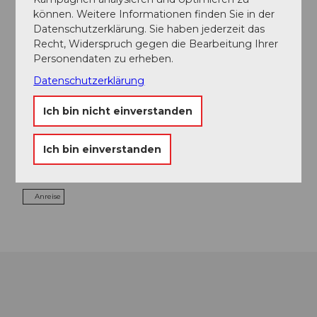
können. Weitere Informationen finden Sie in der
Touren
Datenschutzerklärung. Sie haben jederzeit das
Recht, Widerspruch gegen die Bearbeitung Ihrer
Personendaten zu erheben.
Datenschutzerklärung
Kontaktdaten
Ich bin nicht einverstanden
Fiechtenstrasse 13
4950
Huttwil
+41 79 822 24 94
Ich bin einverstanden
Website
Anreise