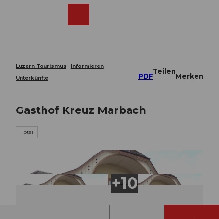
Z
u
Webcams
Merkzettel
Suche
Menü
Shop
m
I
n
h
a
Luzern Tourismus
Informieren
Teilen
l
PDF
Merken
Unterkünfte
t
Gasthof Kreuz Marbach
Hotel