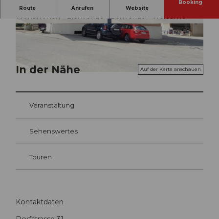
Booking
Willkommen - Bienvenue - Benvenuti - Welcome
Route
Anrufen
Website
Willkommen - Bienvenue - Benvenuti - Welcome
© swisshotel
© swisshotel
In der Nähe
Auf der Karte anschauen
© swisshotel
Veranstaltung
Sehenswertes
Touren
Kontaktdaten
Dorfstrasse 31