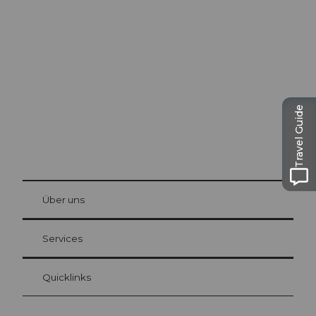
Ausflugstipps in
Luzern
Die Stadt. Der See. Die Berge.
Travel Guide
© Be
at Bre
chbü
hl
Über uns
Gästekarte Luzern
Ihre Vorteile als Übernachtungsgast
Services
Quicklinks