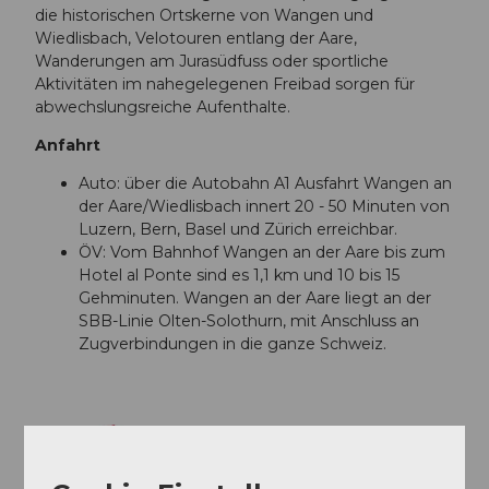
die historischen Ortskerne von Wangen und
Wiedlisbach, Velotouren entlang der Aare,
Wanderungen am Jurasüdfuss oder sportliche
Aktivitäten im nahegelegenen Freibad sorgen für
abwechslungsreiche Aufenthalte.
Anfahrt
Auto: über die Autobahn A1 Ausfahrt Wangen an
der Aare/Wiedlisbach innert 20 - 50 Minuten von
Luzern, Bern, Basel und Zürich erreichbar.
ÖV: Vom Bahnhof Wangen an der Aare bis zum
Hotel al Ponte sind es 1,1 km und 10 bis 15
Gehminuten. Wangen an der Aare liegt an der
SBB-Linie Olten-Solothurn, mit Anschluss an
Zugverbindungen in die ganze Schweiz.