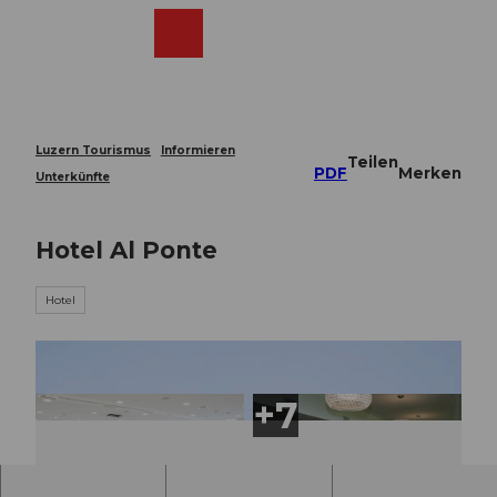
Z
u
Webcams
Merkzettel
Suche
Menü
Shop
m
I
n
h
a
Luzern Tourismus
Informieren
Teilen
l
PDF
Merken
Unterkünfte
t
Hotel Al Ponte
Hotel