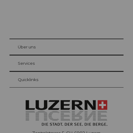
© Be
at Bre
chbü
hl
Über uns
Gästekarte Luzern
Ihre Vorteile als Übernachtungsgast
Services
Quicklinks