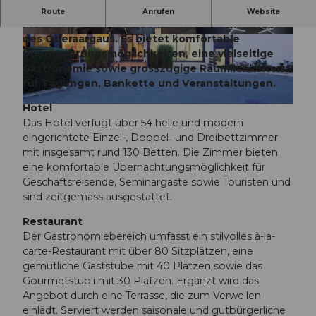
Das Hotel Al Ponte in Wangen an der Aare ist ein
Route
Anrufen
Website
moderner Hotel- und Seminarbetrieb im Herzen
des Oberaargaus. Es bietet komfortable
© Erlebnismacher AG
© Erlebnismacher AG, Sarto Photography
Übernachtungsmöglichkeiten, eine vielseitige
Gastronomie sowie grosszügige Räumlichkeiten
für Tagungen, Bankette und Veranstaltungen.
Hotel
© Erlebnismacher AG
Das Hotel verfügt über 54 helle und modern
eingerichtete Einzel-, Doppel- und Dreibettzimmer
mit insgesamt rund 130 Betten. Die Zimmer bieten
eine komfortable Übernachtungsmöglichkeit für
Geschäftsreisende, Seminargäste sowie Touristen und
sind zeitgemäss ausgestattet.
Restaurant
Der Gastronomiebereich umfasst ein stilvolles à-la-
carte-Restaurant mit über 80 Sitzplätzen, eine
gemütliche Gaststube mit 40 Plätzen sowie das
Gourmetstübli mit 30 Plätzen. Ergänzt wird das
Angebot durch eine Terrasse, die zum Verweilen
einlädt. Serviert werden saisonale und gutbürgerliche