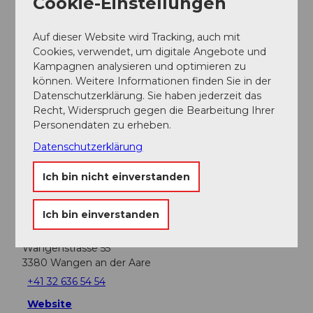
Cookie-Einstellungen
Auf dieser Website wird Tracking, auch mit
Cookies, verwendet, um digitale Angebote und
Gut zu wissen
Kampagnen analysieren und optimieren zu
können. Weitere Informationen finden Sie in der
Datenschutzerklärung. Sie haben jederzeit das
Kapazität
Recht, Widerspruch gegen die Bearbeitung Ihrer
Personendaten zu erheben.
Anzahl Betten
0
Datenschutzerklärung
Organisation
Ich bin nicht einverstanden
Erlebnismacher AG - #wirsindofflinehelden
Ich bin einverstanden
Kontaktdaten
Wangenstrasse 55
3380
Wangen an der Aare
+41 32 636 54 54
Website