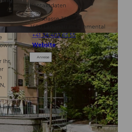
chung
Kontaktdaten
Dorfstrasse 32
3550
Langnau im Emmental
+41 34 402 65 55
e
Website
sowie
Anreise
 Ihr
er
m
N,