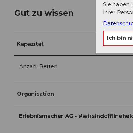
Sie haben 
Gut zu wissen
Ihrer Pers
Datenschu
Ich bin n
Kapazität
Anzahl Betten
Organisation
Erlebnismacher AG - #wirsindofflinehel