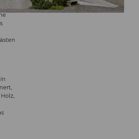
he
s
Gästen
in
nert,
 Holz,
as