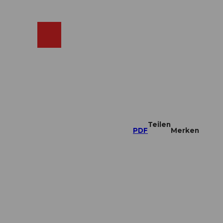
ebcams
Merkzettel
Suche
Shop
Teilen
PDF
Merken