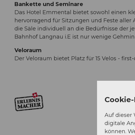
Bankette und Seminare
Das Hotel Emmental bietet sowohl einen klei
hervorragend für Sitzungen und Feste aller 
die Säle individuell an die Bedürfnisse der 
Bahnhof Langnau i.E ist nur wenige Gehminu
Veloraum
Der Veloraum bietet Platz für 15 Velos - first
Cookie-
Auf dieser
digitale A
können. We