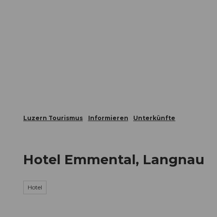
Z
ungen
Webcams
Gästekarte
u
m
Die Stadt
Die Erlebnisregion
I
n
h
a
l
t
Luzern Tourismus
Informieren
Unterkünfte
Hotel Emmental, Langnau
Hotel