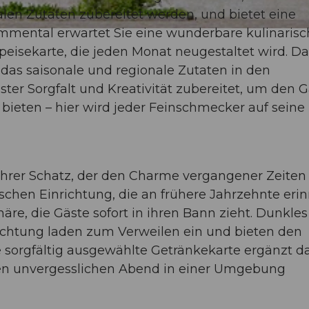
okalen Zutaten zubereitet werden, und bietet eine
mental erwartet Sie eine wunderbare kulinarisc
eisekarte, die jeden Monat neugestaltet wird. Da
 das saisonale und regionale Zutaten in den
ster Sorgfalt und Kreativität zubereitet, um den 
bieten – hier wird jeder Feinschmecker auf seine
ahrer Schatz, der den Charme vergangener Zeiten 
ischen Einrichtung, die an frühere Jahrzehnte erin
re, die Gäste sofort in ihren Bann zieht. Dunkles
ichtung laden zum Verweilen ein und bieten den
 sorgfältig ausgewählte Getränkekarte ergänzt d
inen unvergesslichen Abend in einer Umgebung