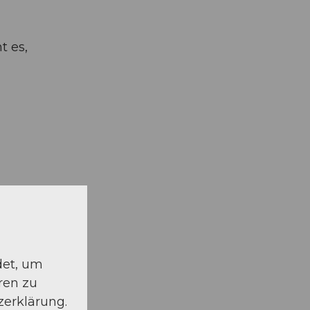
t es,
det, um
ren zu
zerklärung.