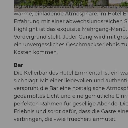
regionale Spezialitäten, die mit frischen, l
warme, einladende Atmosphäre. Im Hotel Em
© Erlebnismacher AG
Erfahrung mit einer abwechslungsreichen Sp
Highlight ist das exquisite Mehrgang-Menü,
Vordergrund stellt. Jeder Gang wird mit grös
ein unvergessliches Geschmackserlebnis zu 
Kosten kommen.
Bar
Die Kellerbar des Hotel Emmental ist ein w
sich trägt. Mit einer liebevollen und authent
versprüht die Bar eine nostalgische Atmosphä
gedämpftes Licht und eine gemütliche Einr
perfekten Rahmen für gesellige Abende. Die
Erlebnis und sorgt dafür, dass die Gäste e
verbringen, die
«
wie früecher
»
anmutet.