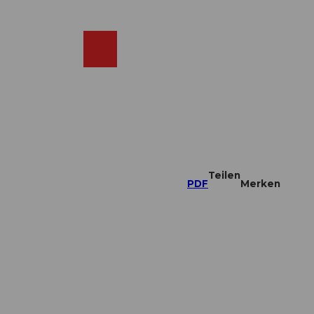
DE
ebcams
Merkzettel
Suche
Shop
Teilen
PDF
Merken