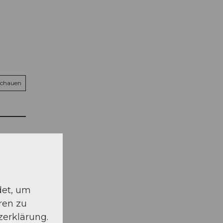
schauen
det, um
ren zu
zerklärung.