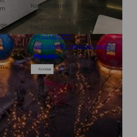
it
Kontaktdaten
am
Hafenstrasse 4
age
8853
Lachen
Sie
+41554517373
welcome@marinalachen.ch
nare,
Website
die
om
Anreise