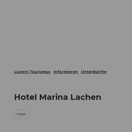
Z
ungen
Webcams
Gästekarte
u
m
Die Stadt
Die Erlebnisregion
I
n
h
a
l
t
Luzern Tourismus
Informieren
Unterkünfte
Hotel Marina Lachen
Hotel