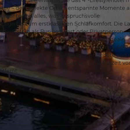
 am Zürichsee erwartet Sie das 4*-Lifestylehotel m
unge – der perfekte Ort für entspannte Momente 
Zimmer bieten alles, was anspruchsvolle
esign bis zum erstklassigen Schlafkomfort. Die L
derem. Ob als Businessgast oder Privatperson – 
© swisshotel
s lieben. Die Marina Lachen bietet zudem ideale
bis zu 120 Personen – sei es für Meetings, Semi
se. Doch nicht nur die vielfältigen Angebote und 
 besonders: Hier gönnen Sie sich eine Auszeit v
tfernt.