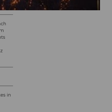
ach
im
hts
tz
es in