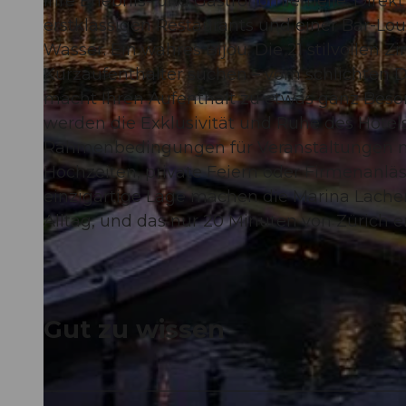
Ihre Erlebnis- und Gastronomiemeile: Direkt
erstklassigen Restaurants und einer Bar-Lo
Wasser. Ein wahres Bijou: Die 21 stilvollen 
Kurzaufenthalter suchen – vom schlichten D
macht Ihren Aufenthalt zu etwas ganz Beson
© swisshotel
werden die Exklusivität und Ruhe des Hotel
Rahmenbedingungen für Veranstaltungen mit 
Hochzeiten, private Feiern oder Firmenanläs
einzigartige Lage machen die Marina Lachen
Alltag, und das nur 20 Minuten von Zürich en
Gut zu wissen