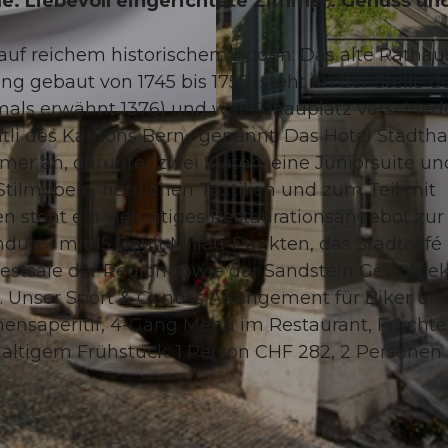
rme. Liebevoll eingerichtete Zimmer. Genuss un
 auf reichem historischem Boden: Das alte Rathau
ng gebaut von 1745 bis 1750, steht an der Stelle d
mals erwähnt 1376) und war Schauplatz verschied
© Erlebnismacher AG
tli des Kantons Bern» genannt. Das Hotel Stadth
er an, darunter zwei Suiten, eine Juniorsuite un
tilmöbeln, herrlichen Textilien und zum Teil mit
n steht ein vielseitiges Restaurationsangebot zur
ule» mit 15 Gault Millau-Punkten, das Stadtcafé
 Festsäle der Region sowie der Sandstein Gewölbek
n. Unser Sport & Genuss Arrangement für Biker un
ensaperitif, 4-Gang Menü im Restaurant, Früchte
ltigem Frühstück: 1 Person CHF 282, 2 Personen