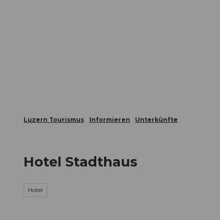
Z
ungen
Webcams
Gästekarte
u
m
Die Stadt
Die Erlebnisregion
I
n
h
a
l
t
Luzern Tourismus
Informieren
Unterkünfte
Hotel Stadthaus
Hotel