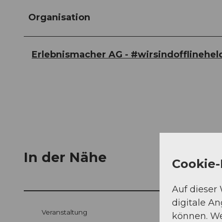
Organisation
Erlebnismacher AG - #wirsindofflinehel
In der Nähe
Cookie-
Auf dieser
digitale A
Veranstaltung
können. We