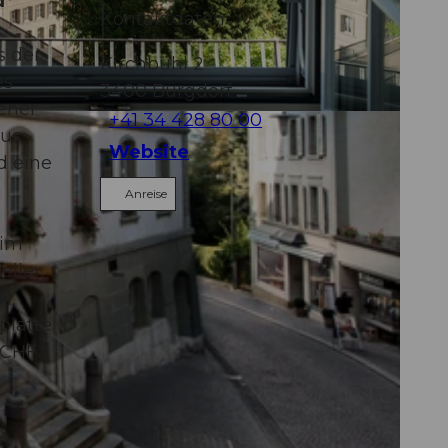
d
Kontaktdaten
s der
Kirchbühl 2
es
3400
Burgdorf
ener
+41 34 428 80 00
aus
Website
d eine
Anreise
 im
eller
d
platte
 CHF