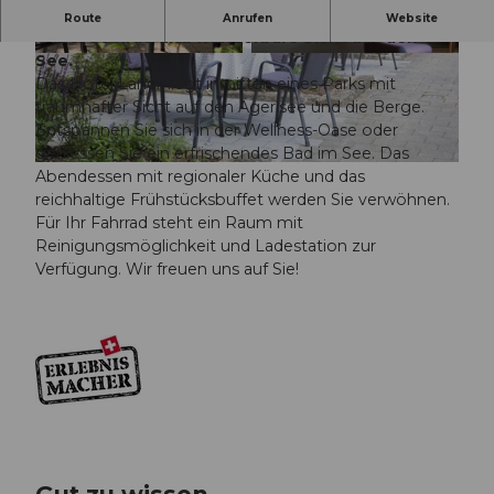
Ihr Hotel am Ägerisee, regionale Küche, Wellness-
Route
Anrufen
Website
Oase, Seebad und wunderbare Sicht auf den
See.
© Erlebnismacher AG, stina glauser
© Erlebnismacher AG, stina glauser
Das Hotel Ländli liegt inmitten eines Parks mit
traumhafter Sicht auf den Ägerisee und die Berge.
Entspannen Sie sich in der Wellness-Oase oder
geniessen Sie ein erfrischendes Bad im See. Das
© Erlebnismacher AG, stina glauser
Abendessen mit regionaler Küche und das
reichhaltige Frühstücksbuffet werden Sie verwöhnen.
Für Ihr Fahrrad steht ein Raum mit
Reinigungsmöglichkeit und Ladestation zur
Verfügung. Wir freuen uns auf Sie!
Gut zu wissen