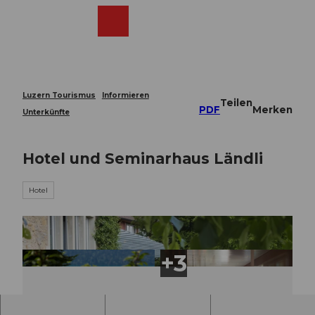
Z
u
Webcams
Merkzettel
Suche
Menü
Shop
m
I
n
h
a
Luzern Tourismus
Informieren
Teilen
l
PDF
Merken
Unterkünfte
t
Hotel und Seminarhaus Ländli
Hotel