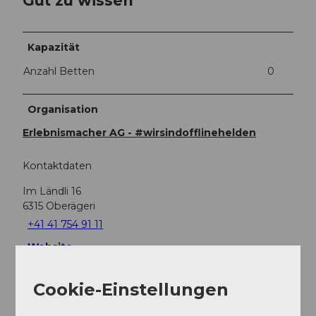
Kapazität
Anzahl Betten
0
Organisation
Erlebnismacher AG - #wirsindofflinehelden
Kontaktdaten
Im Ländli 16
6315
Oberägeri
+41 41 754 91 11
Website
Anreise
Cookie-Einstellungen