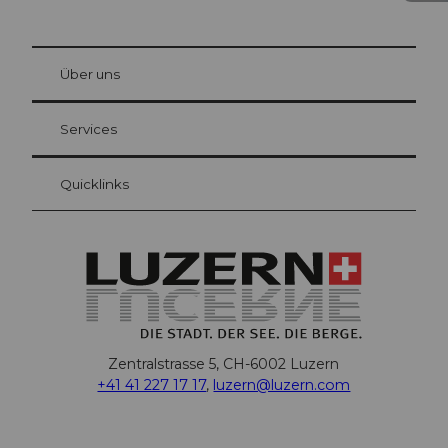
© Be
at Bre
chbü
hl
Über uns
Gästekarte Luzern
Ihre Vorteile als Übernachtungsgast
Services
Quicklinks
Zentralstrasse 5, CH-6002 Luzern
+41 41 227 17 17
,
luzern@luzern.com
F
X
Y
I
T
T
P
L
W
T