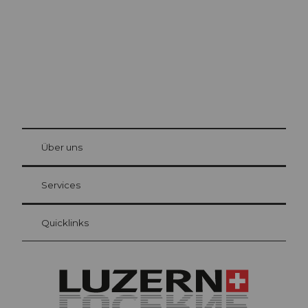
© Be
at Bre
chbü
hl
Über uns
Gästekarte Luzern
Ihre Vorteile als Übernachtungsgast
Services
Quicklinks