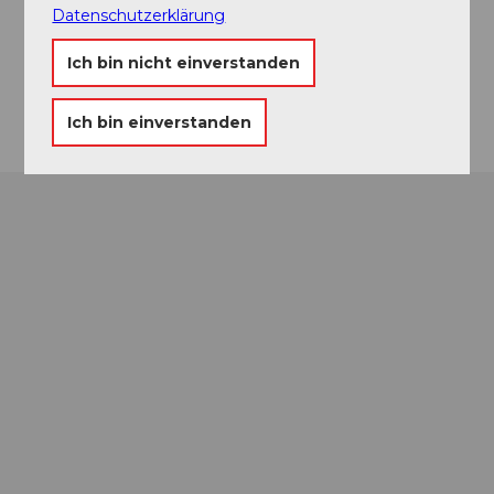
info@weisses-roessli-brunnen.ch
Datenschutzerklärung
Website
Ich bin nicht einverstanden
Anreise
Ich bin einverstanden