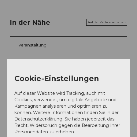
In der Nähe
Auf der Karte anschauen
Veranstaltung
Sehenswertes
Cookie-Einstellungen
Touren
Auf dieser Website wird Tracking, auch mit
Cookies, verwendet, um digitale Angebote und
Kontaktdaten
Kampagnen analysieren und optimieren zu
können. Weitere Informationen finden Sie in der
Bahnhofstrasse 8
Datenschutzerklärung. Sie haben jederzeit das
6440
Brunnen
Recht, Widerspruch gegen die Bearbeitung Ihrer
+41 41 825 13 00
Personendaten zu erheben.