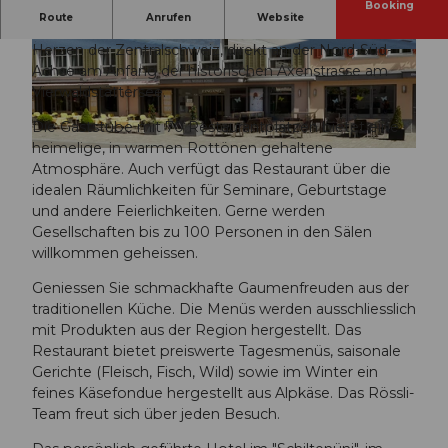
Booking
Route
Anrufen
Website
Unser Hotel/Restaurant Weisses Rössli in Brunnen im
Herzen der Zentralschweiz, direkt an der Nord-Süd-
© swisshotel
© swisshotel
Achse am Anfang der historischen Axenstrasse am
Vierwaldstättersee.
Die Gaststube mit 70 Restaurantplätzen bietet eine
heimelige, in warmen Rottönen gehaltene
© swisshotel
Atmosphäre. Auch verfügt das Restaurant über die
idealen Räumlichkeiten für Seminare, Geburtstage
und andere Feierlichkeiten. Gerne werden
Gesellschaften bis zu 100 Personen in den Sälen
willkommen geheissen.
Geniessen Sie schmackhafte Gaumenfreuden aus der
traditionellen Küche. Die Menüs werden ausschliesslich
mit Produkten aus der Region hergestellt. Das
Restaurant bietet preiswerte Tagesmenüs, saisonale
Gerichte (Fleisch, Fisch, Wild) sowie im Winter ein
feines Käsefondue hergestellt aus Alpkäse. Das Rössli-
Team freut sich über jeden Besuch.