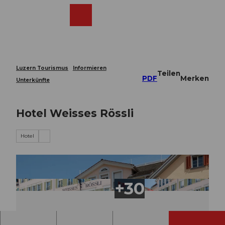
Z
u
Webcams
Merkzettel
Suche
Menü
Shop
m
I
n
h
a
Luzern Tourismus
Informieren
Teilen
l
PDF
Merken
Unterkünfte
t
Hotel Weisses Rössli
Hotel