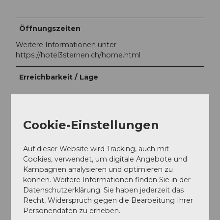
Öffnungszeiten
Weitere Informationen unter
https://hotel3sternen.ch/home.html
Erreichbarkeit / Lage
Zentrale Lage
Cookie-Einstellungen
Auf dem Land
Ausstattung / Einrichtung
Auf dieser Website wird Tracking, auch mit
Cookies, verwendet, um digitale Angebote und
Kampagnen analysieren und optimieren zu
Parkplätze
können. Weitere Informationen finden Sie in der
Datenschutzerklärung. Sie haben jederzeit das
Terrassen- / Gartenrestaurant
Recht, Widerspruch gegen die Bearbeitung Ihrer
Personendaten zu erheben.