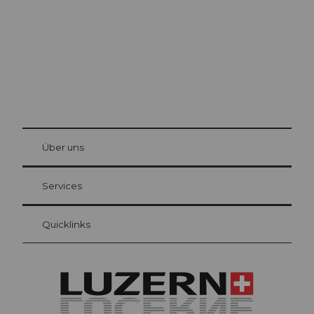
© Be
at Bre
chbü
hl
Über uns
Gästekarte Luzern
Ihre Vorteile als Übernachtungsgast
Services
Quicklinks