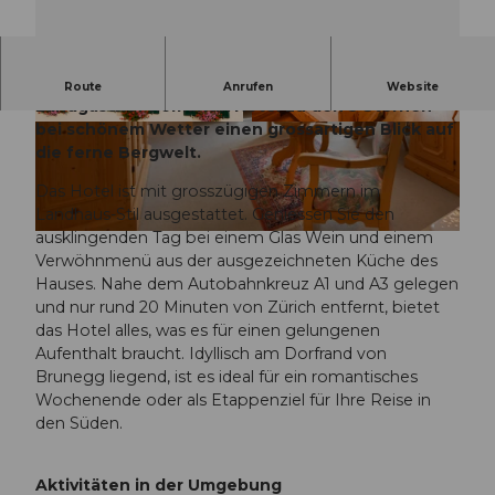
Am Fusse des Kestenberges gelegen, bietet der
Route
Anrufen
Website
Landgasthof Romantik Hotel zu den 3 Sternen
bei schönem Wetter einen grossartigen Blick auf
© KARL-HEINZ HUG |
CC-BY
© KARL-HEINZ HUG |
CC-BY
die ferne Bergwelt.
Das Hotel ist mit grosszügigen Zimmern im
Landhaus-Stil ausgestattet. Geniessen Sie den
ausklingenden Tag bei einem Glas Wein und einem
© KARL-HEINZ HUG |
CC-BY
Verwöhnmenü aus der ausgezeichneten Küche des
Hauses. Nahe dem Autobahnkreuz A1 und A3 gelegen
und nur rund 20 Minuten von Zürich entfernt, bietet
das Hotel alles, was es für einen gelungenen
Aufenthalt braucht. Idyllisch am Dorfrand von
Brunegg liegend, ist es ideal für ein romantisches
Wochenende oder als Etappenziel für Ihre Reise in
den Süden.
Aktivitäten in der Umgebung