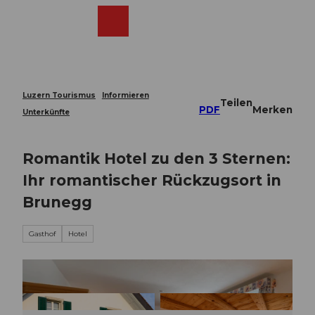
Z
u
Webcams
Merkzettel
Suche
Menü
Shop
m
I
n
h
a
Luzern Tourismus
Informieren
Teilen
l
PDF
Merken
Unterkünfte
t
Romantik Hotel zu den 3 Sternen:
Ihr romantischer Rückzugsort in
Brunegg
Gasthof
Hotel