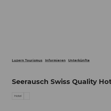
Z
ungen
Webcams
Gästekarte
u
m
Die Stadt
Die Erlebnisregion
I
n
h
a
l
t
Luzern Tourismus
Informieren
Unterkünfte
Seerausch Swiss Quality Hot
Hotel