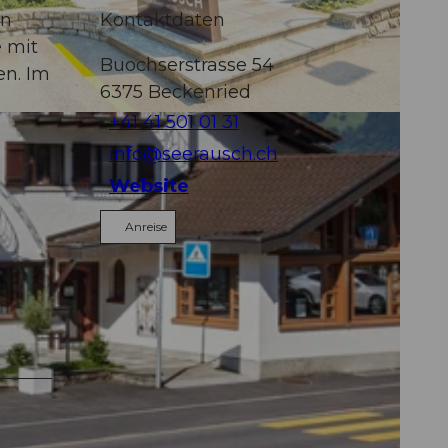
en
Kontaktdaten
e mit
Buochserstrasse 54
en. Im
6375
Beckenried
+41 41 501 01 31
info@seerausch.ch
Website
Anreise