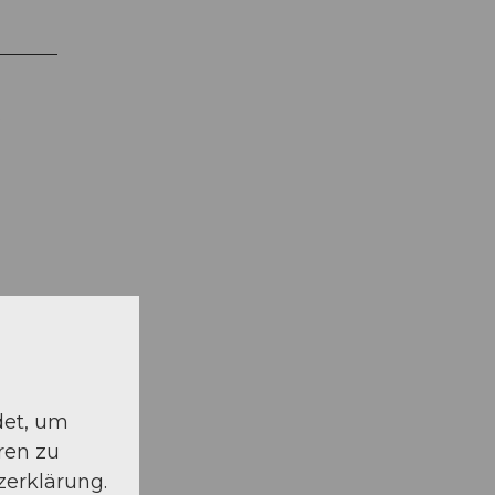
.
det, um
ren zu
zerklärung.