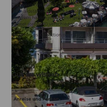
Genussvoll ins kühle und erfrischende Nas
Vierwaldstättersee (Lake Lucerne) beobachte
unserem hauseigenen Boot gebucht oder mit
Winter stehen 10 verschiedene Skigebiete i
© swisshotel
Sie sehen es: Ob Action oder Seele baumeln 
Bedürfnisse.
Gut zu wissen
Anreise und Parken