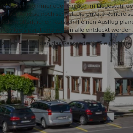
s hüpfen im Sommer oder einfach im Liegestuhl d
n. Vor Anreise noch schnell die private Rundreis
 dem öffentlichen Kursschiff einen Ausflug plan
m Umkreis parat und wollen alle entdeckt werden.
© swisshotel
lassen – wir finden das Passende für Sie und Ihre