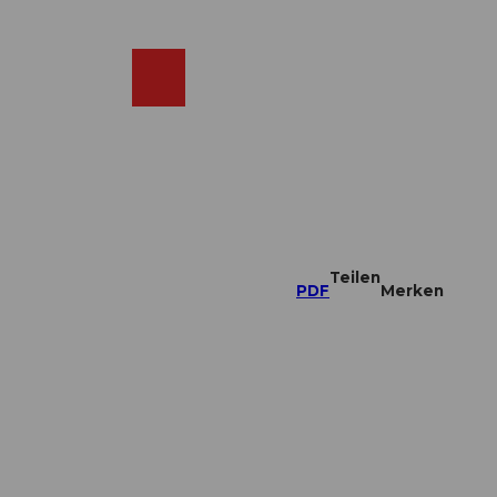
DE
ebcams
Merkzettel
Suche
Shop
Teilen
PDF
Merken