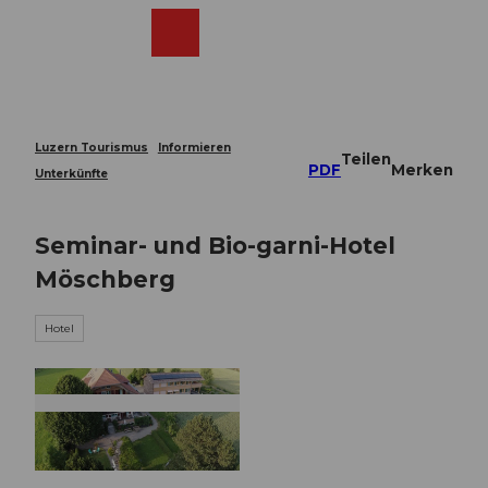
Z
u
Webcams
Merkzettel
Suche
Menü
Shop
m
I
n
h
a
Luzern Tourismus
Informieren
Teilen
l
PDF
Merken
Unterkünfte
t
Seminar- und Bio-garni-Hotel
Möschberg
Hotel
© Erlebnismacher AG