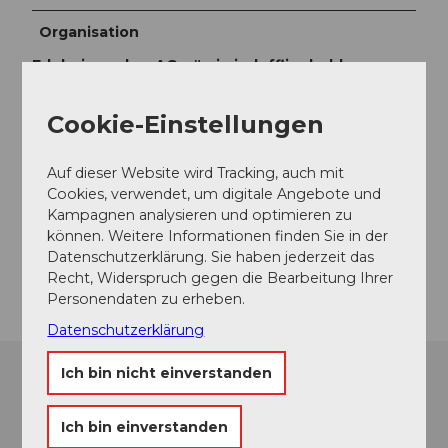
Organisation
Erlebnismacher AG - #wirsindofflinehelden
Kontaktdaten
Cookie-Einstellungen
Möschberg 78
3506
Grosshöchstetten
Auf dieser Website wird Tracking, auch mit
Cookies, verwendet, um digitale Angebote und
+41 31 710 22 22
Kampagnen analysieren und optimieren zu
Website
können. Weitere Informationen finden Sie in der
Datenschutzerklärung. Sie haben jederzeit das
Anreise
Recht, Widerspruch gegen die Bearbeitung Ihrer
Personendaten zu erheben.
Datenschutzerklärung
Ich bin nicht einverstanden
Ich bin einverstanden