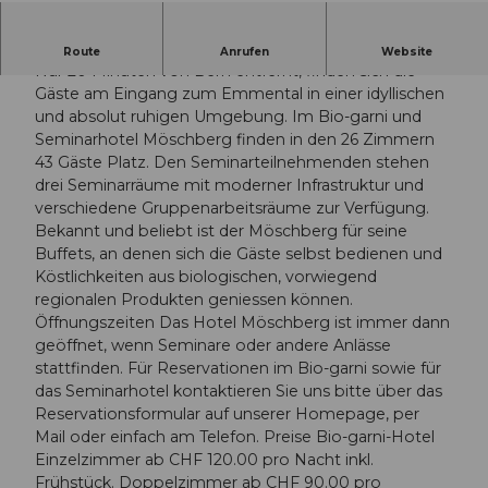
Herzlich willkommen im Hotel Möschberg.
Route
Anrufen
Website
Nur 20 Minuten von Bern entfernt, finden sich die
Gäste am Eingang zum Emmental in einer idyllischen
und absolut ruhigen Umgebung. Im Bio-garni und
Seminarhotel Möschberg finden in den 26 Zimmern
43 Gäste Platz. Den Seminarteilnehmenden stehen
drei Seminarräume mit moderner Infrastruktur und
verschiedene Gruppenarbeitsräume zur Verfügung.
Bekannt und beliebt ist der Möschberg für seine
Buffets, an denen sich die Gäste selbst bedienen und
Köstlichkeiten aus biologischen, vorwiegend
regionalen Produkten geniessen können.
Öffnungszeiten Das Hotel Möschberg ist immer dann
geöffnet, wenn Seminare oder andere Anlässe
stattfinden. Für Reservationen im Bio-garni sowie für
das Seminarhotel kontaktieren Sie uns bitte über das
Reservationsformular auf unserer Homepage, per
Mail oder einfach am Telefon. Preise Bio-garni-Hotel
Einzelzimmer ab CHF 120.00 pro Nacht inkl.
Frühstück. Doppelzimmer ab CHF 90.00 pro