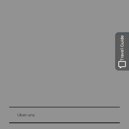
Travel Guide
Ausflugstipps in
Luzern
Die Stadt. Der See. Die Berge.
© Be
at Bre
chbü
hl
Über uns
Gästekarte Luzern
Ihre Vorteile als Übernachtungsgast