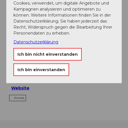
Cookies, verwendet, um digitale Angebote und
Sehenswertes
Kampagnen analysieren und optimieren zu
können. Weitere Informationen finden Sie in der
Touren
Datenschutzerklärung. Sie haben jederzeit das
Recht, Widerspruch gegen die Bearbeitung Ihrer
Personendaten zu erheben.
Datenschutzerklärung
Kontaktdaten
Ich bin nicht einverstanden
Haltenmatte 23
6072
Sachseln
+41 79 613 72 63
Ich bin einverstanden
welcome@verenasguesthouse.ch
Website
Anreise