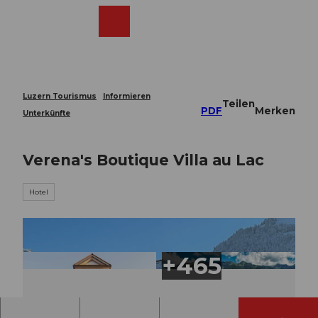
Z
u
Webcams
Merkzettel
Suche
Menü
Shop
m
I
n
h
a
Luzern Tourismus
Informieren
Teilen
l
PDF
Merken
Unterkünfte
t
Verena's Boutique Villa au Lac
Hotel