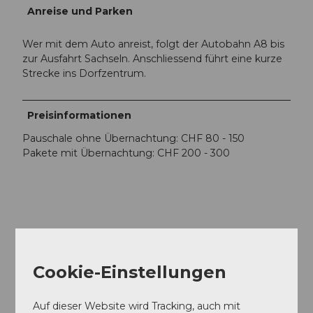
Anreise und Parken
Wer mit dem Auto anreist, folgt der Autobahn A8 bis
zur Ausfahrt Sachseln. Anschliessend führt eine kurze
Strecke ins Dorfzentrum.
Preisinformationen
Pauschale ohne Übernachtung: CHF 80 - 150
Pakete mit Übernachtung: CHF 200 - 300
In der Nähe
Auf der Karte anschauen
Cookie-Einstellungen
Veranstaltung
Auf dieser Website wird Tracking, auch mit