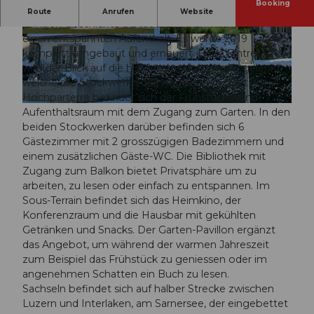
Booking
Das herrschaftliche Haus mit einer beinahe 100-
Route
Anrufen
Website
jährigen Geschichte bietet alle Annehmlichkeiten für
einen entspannten Aufenthalt. Es wurde 2019
© swisshotel
© swisshotel
komplett umgebaut und erneuert. Beim Eintreten
wird der Blick auf die historische Holztreppe gelenkt,
welche alle Stockwerke des Hauses verbindet. Im
Hochparterre befindet sich der Frühstücks- und
© swisshotel
Aufenthaltsraum mit dem Zugang zum Garten. In den
beiden Stockwerken darüber befinden sich 6
Gästezimmer mit 2 grosszügigen Badezimmern und
einem zusätzlichen Gäste-WC. Die Bibliothek mit
Zugang zum Balkon bietet Privatsphäre um zu
arbeiten, zu lesen oder einfach zu entspannen. Im
Sous-Terrain befindet sich das Heimkino, der
Konferenzraum und die Hausbar mit gekühlten
Getränken und Snacks. Der Garten-Pavillon ergänzt
das Angebot, um während der warmen Jahreszeit
zum Beispiel das Frühstück zu geniessen oder im
angenehmen Schatten ein Buch zu lesen.
Sachseln befindet sich auf halber Strecke zwischen
Luzern und Interlaken, am Sarnersee, der eingebettet