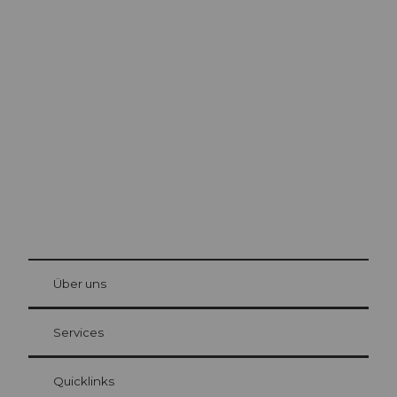
Ausflugstipps in
Luzern
Die Stadt. Der See. Die Berge.
© Be
at Bre
chbü
hl
Über uns
Gästekarte Luzern
Ihre Vorteile als Übernachtungsgast
Services
Quicklinks