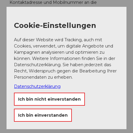
Kontaktadresse und Mobilnummer an die
Gemeindeverwaltung Seelisberg
info@seelisberg.ch
Cookie-Einstellungen
Vermietungsmöglichkeit zwischen April und Oktober
Auf dieser Website wird Tracking, auch mit
Cookies, verwendet, um digitale Angebote und
Kampagnen analysieren und optimieren zu
können. Weitere Informationen finden Sie in der
In der Nähe
Auf der Karte anschauen
Datenschutzerklärung. Sie haben jederzeit das
Recht, Widerspruch gegen die Bearbeitung Ihrer
Personendaten zu erheben.
Veranstaltung
Datenschutzerklärung
Ich bin nicht einverstanden
Touren
Ich bin einverstanden
Kontaktdaten