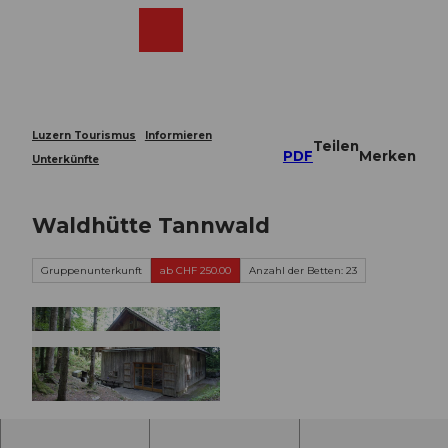
Z
u
Webcams
Merkzettel
Suche
Menü
Shop
m
I
n
h
a
Luzern Tourismus
Informieren
Teilen
l
PDF
Merken
Unterkünfte
t
Waldhütte Tannwald
Gruppenunterkunft
ab CHF 250.00
Anzahl der Betten: 23
©
CC-BY-ND