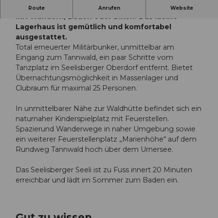
Geniessen Sie an idyllischer Lage erholsame Tage
Route
Anrufen
Website
mit Wandern, Baden oder Biken. Das kleine
Lagerhaus ist gemütlich und komfortabel
ausgestattet.
Total erneuerter Militärbunker, unmittelbar am
Eingang zum Tannwald, ein paar Schritte vom
Tanzplatz im Seelisberger Oberdorf entfernt. Bietet
Übernachtungsmöglichkeit in Massenlager und
Clubraum für maximal 25 Personen.
In unmittelbarer Nähe zur Waldhütte befindet sich ein
naturnaher Kinderspielplatz mit Feuerstellen.
Spazierund Wanderwege in naher Umgebung sowie
ein weiterer Feuerstellenplatz „Marienhöhe“ auf dem
Rundweg Tannwald hoch über dem Urnersee.
Das Seelisberger Seeli ist zu Fuss innert 20 Minuten
erreichbar und lädt im Sommer zum Baden ein.
Gut zu wissen