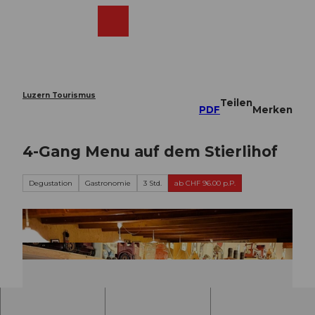
Z
u
Webcams
Merkzettel
Suche
Menü
Shop
m
I
n
h
a
Luzern Tourismus
Teilen
l
PDF
Merken
t
4-Gang Menu auf dem Stierlihof
Degustation
Gastronomie
3 Std.
ab CHF 96.00 p.P.