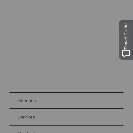
Ausflugstipps in
Travel Guide
Luzern
Die Stadt. Der See. Die Berge.
© Be
at Bre
chbü
hl
Über uns
Gästekarte Luzern
Ihre Vorteile als Übernachtungsgast
Services