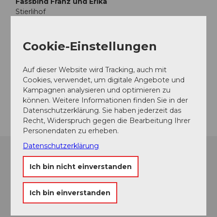
Fassbind Franz und Erika
Stierlihof
6285
Hitzkirch
+41 (0)79 504 49 00
Cookie-Einstellungen
079 504 49 00
stierlihof@bluewin.ch
Auf dieser Website wird Tracking, auch mit
Cookies, verwendet, um digitale Angebote und
Website
Kampagnen analysieren und optimieren zu
Anreise
können. Weitere Informationen finden Sie in der
Datenschutzerklärung. Sie haben jederzeit das
Recht, Widerspruch gegen die Bearbeitung Ihrer
Personendaten zu erheben.
Datenschutzerklärung
Ich bin nicht einverstanden
Ich bin einverstanden