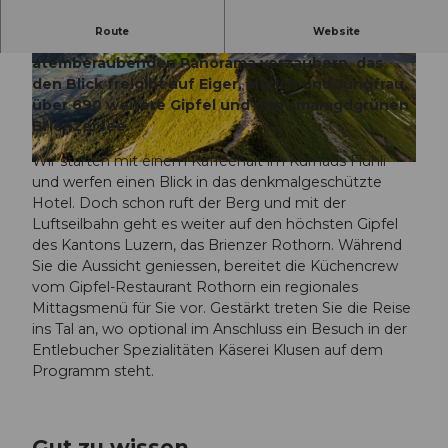
Route
Website
Lassen Sie sich auf 2.350 Metern Höhe von einem
atemberaubenden Panorama verzaubern, das
© UNESCO Biosphäre Entlebuch / Wanderblon
© @marcorama - Marco de Groot |
dies |
CC-BY-NC-ND
CC-BY-NC-ND
den Blick freigibt auf Eiger, Mönch und Jungfrau,
über 690 weitere Gipfel und den smaragdgrünen
Brienzersee.
Wir starten mit einem Kaffeehalt im Kurhaus Flühli
© UNESCO Biosphäre Entlebuch / Wanderblondies |
CC-BY-NC-ND
und werfen einen Blick in das denkmalgeschützte
Hotel. Doch schon ruft der Berg und mit der
Luftseilbahn geht es weiter auf den höchsten Gipfel
des Kantons Luzern, das Brienzer Rothorn. Während
Sie die Aussicht geniessen, bereitet die Küchencrew
vom Gipfel-Restaurant Rothorn ein regionales
Mittagsmenü für Sie vor. Gestärkt treten Sie die Reise
ins Tal an, wo optional im Anschluss ein Besuch in der
Entlebucher Spezialitäten Käserei Klusen auf dem
Programm steht.
Gut zu wissen