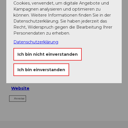
Mittagessen (exkl. Getränke), Gipfel-Restaurant
Cookies, verwendet, um digitale Angebote und
Rothorn
Kampagnen analysieren und optimieren zu
Optional: Käsereibesichtigung Klusen-Käserei
können. Weitere Informationen finden Sie in der
und Degustation
Datenschutzerklärung. Sie haben jederzeit das
Recht, Widerspruch gegen die Bearbeitung Ihrer
Personendaten zu erheben.
Ansprechpartner:in
Datenschutzerklärung
Biosphärenzentrum
Ich bin nicht einverstanden
Kontaktdaten
Gipfel-Restaurant Rothorn
Ich bin einverstanden
Rothorn
6174
Sörenberg
Website
Anreise