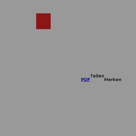
DE
ebcams
Merkzettel
Suche
Shop
Teilen
PDF
Merken