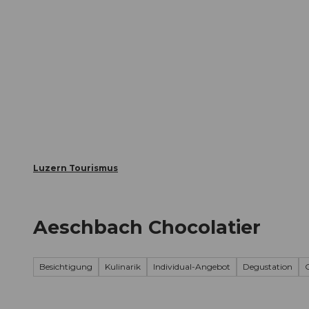
Z
ungen
Webcams
Gästekarte
u
m
Die Stadt
Die Erlebnisregion
I
n
h
a
l
t
Luzern Tourismus
Aeschbach Chocolatier
Besichtigung
Kulinarik
Individual-Angebot
Degustation