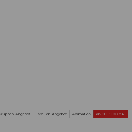
Informieren
Buchen
Business
W
Gruppen-Angebot
Familien-Angebot
Animation
ab CHF 9.00 p.P.