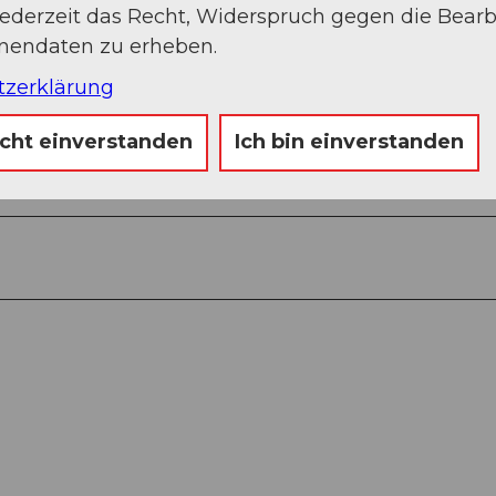
jederzeit das Recht, Widerspruch gegen die Bear
h
onendaten zu erheben.
o
t
tzerklärung
o
icht einverstanden
Ich bin einverstanden
g
r
a
p
h
y
-
5
5
.
j
p