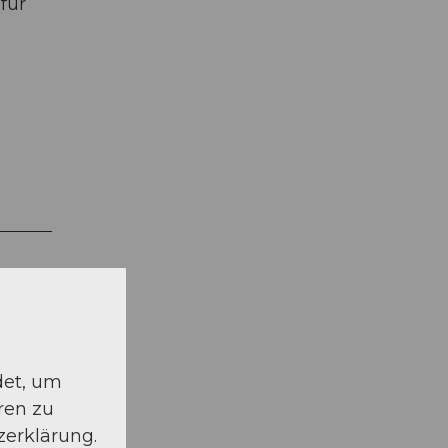
für
det, um
ren zu
zerklärung.