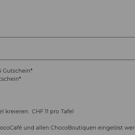
5 Gutschein*
tschein*
 kreieren: CHF 11 pro Tafel
ocoCafé und allen ChocoBoutiquen eingelöst wer