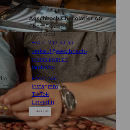
Kontaktdaten
el zu
Aeschbach Chocolatier AG
an
ChocoDromo 1a
6037
Root
a
+41 41 747 33 33
verkauf@aeschbach-
chocolatier.ch
Website
die
Facebook
d oder
Instagram
ür
TikTok
LinkedIn
Anreise