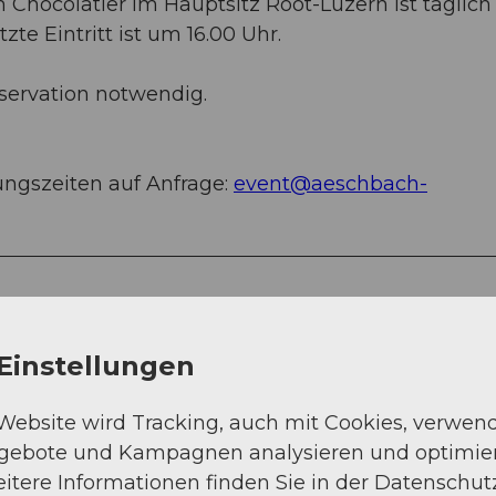
Chocolatier im Hauptsitz Root-Luzern ist täglich 
n
tzte Eintritt ist um 16.00 Uhr.
t
_
servation notwendig.
R
a
h
ngszeiten auf Anfrage:
event@aeschbach-
e
l
_
D
u
r
Einstellungen
r
e
 Website wird Tracking, auch mit Cookies, verwen
r
ngebote und Kampagnen analysieren und optimie
_
itere Informationen finden Sie in der Datenschut
P