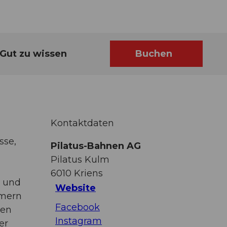
Gut zu wissen
Buchen
Kontaktdaten
sse,
Pilatus-Bahnen AG
Pilatus Kulm
6010
Kriens
n und
Website
mmern
Facebook
gen
Instagram
er