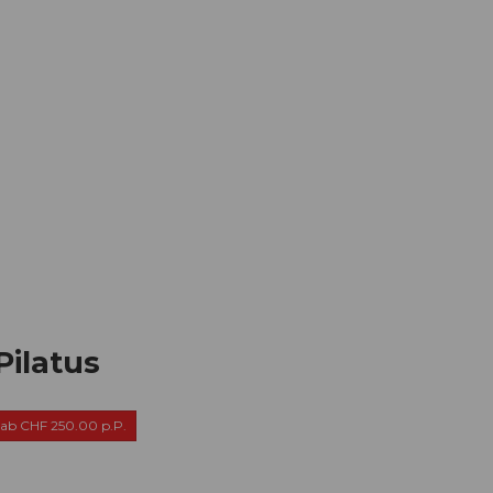
Informieren
Buchen
Business
W
ilatus
ab CHF 250.00 p.P.