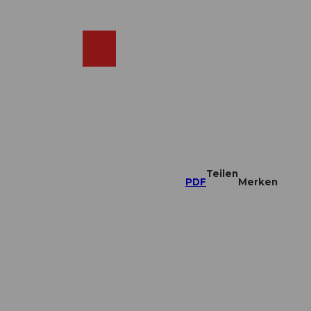
DE
ebcams
Merkzettel
Suche
Shop
Teilen
PDF
Merken