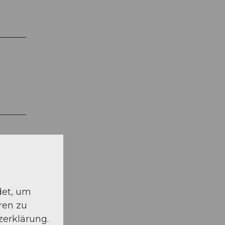
det, um
ren zu
zerklärung.